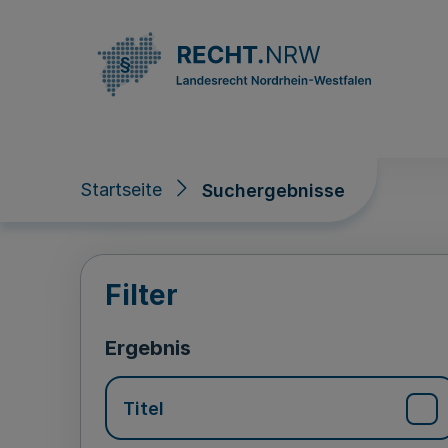
Direkt zum Inhalt
Startseite
Suchergebnisse
Suchergebnisse
Filter
Ergebnis
Titel