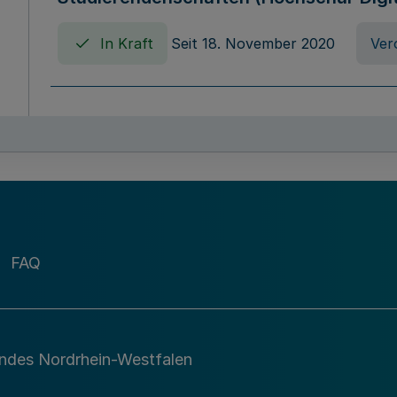
In Kraft
Seit 18. November 2020
Ver
Verordnung über die Erhebung von Ho
(Hochschulabgabenverordnung - HAbg
In Kraft
Seit 26. August 2015
Verord
FAQ
Gesetz über die Kunsthochschulen des
(Kunsthochschulgesetz - KunstHG)
In Kraft
Seit 01. April 2008
Gesetz
andes Nordrhein-Westfalen