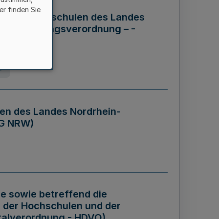
er finden Sie
ng der Hochschulen des Landes
haftsführungsverordnung – -
g
en des Landes Nordrhein-
BG NRW)
re sowie betreffend die
 der Hochschulen und der
talverordnung - HDVO)