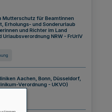
n Mutterschutz für Beamtinnen
it, Erholungs- und Sonderurlaub
rinnen und Richter im Land
nd Urlaubsverordnung NRW - FrUrlV
nung
liniken Aachen, Bonn, Düsseldorf,
klinikum-Verordnung - UKVO)
nung
zustimmen,