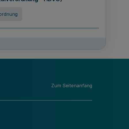
ordnung
chschulabgaben
-VO)
nung
Zum Seitenanfang
 Landes Nordrhein-Westfalen