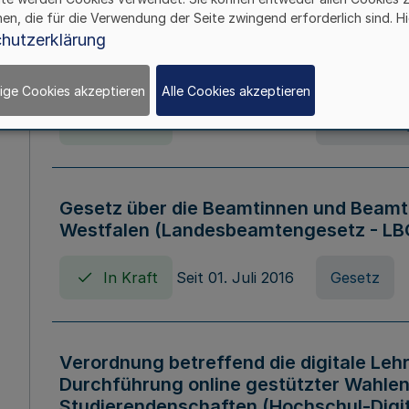
hen, die für die Verwendung der Seite zwingend erforderlich sind. Hi
Verordnung über die Wirtschaftsführu
hutzerklärung
Nordrhein-Westfalen (Hochschulwirtsc
HWFVO)
ige Cookies akzeptieren
Alle Cookies akzeptieren
In Kraft
Seit 11. Juli 2007
Verordnun
Gesetz über die Beamtinnen und Beamt
Westfalen (Landesbeamtengesetz - L
In Kraft
Seit 01. Juli 2016
Gesetz
Verordnung betreffend die digitale Leh
Durchführung online gestützter Wahlen
Studierendenschaften (Hochschul-Digi