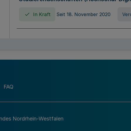
In Kraft
Seit 18. November 2020
Ver
Verordnung über die Erhebung von Ho
(Hochschulabgabenverordnung - HAbg
In Kraft
Seit 26. August 2015
Verord
FAQ
Gesetz über die Kunsthochschulen des
(Kunsthochschulgesetz - KunstHG)
In Kraft
Seit 01. April 2008
Gesetz
andes Nordrhein-Westfalen