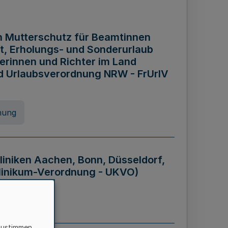
n Mutterschutz für Beamtinnen
it, Erholungs- und Sonderurlaub
rinnen und Richter im Land
nd Urlaubsverordnung NRW - FrUrlV
nung
liniken Aachen, Bonn, Düsseldorf,
klinikum-Verordnung - UKVO)
nung
zustimmen,