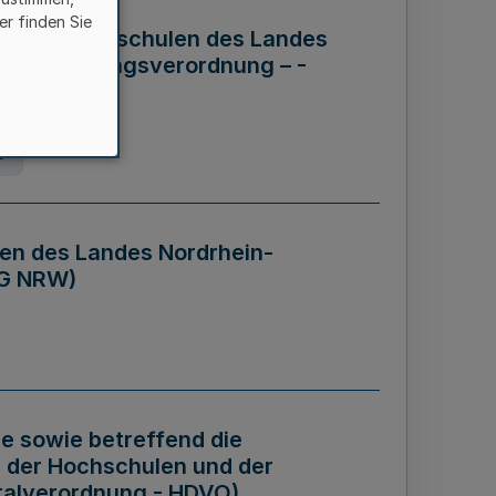
er finden Sie
ng der Hochschulen des Landes
haftsführungsverordnung – -
g
en des Landes Nordrhein-
BG NRW)
re sowie betreffend die
 der Hochschulen und der
talverordnung - HDVO)