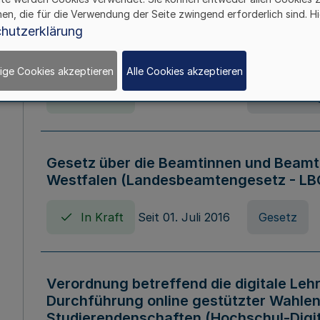
hen, die für die Verwendung der Seite zwingend erforderlich sind. Hi
Verordnung über die Wirtschaftsführu
hutzerklärung
Nordrhein-Westfalen (Hochschulwirtsc
HWFVO)
ige Cookies akzeptieren
Alle Cookies akzeptieren
In Kraft
Seit 11. Juli 2007
Verordnun
Gesetz über die Beamtinnen und Beamt
Westfalen (Landesbeamtengesetz - L
In Kraft
Seit 01. Juli 2016
Gesetz
Verordnung betreffend die digitale Leh
Durchführung online gestützter Wahlen
Studierendenschaften (Hochschul-Digi