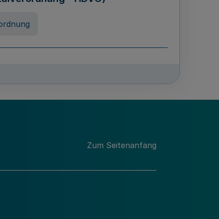
ordnung
chschulabgaben
-VO)
nung
Zum Seitenanfang
 Landes Nordrhein-Westfalen