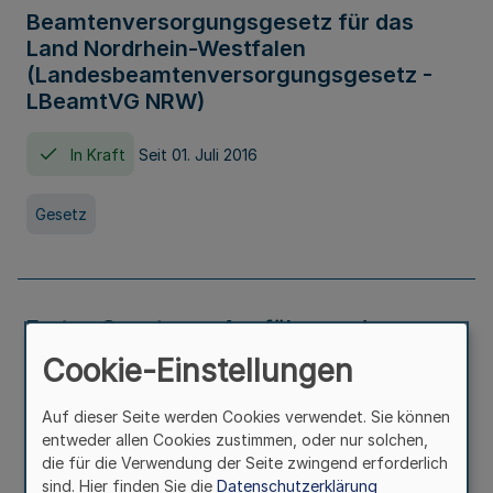
Beamtenversorgungsgesetz für das
Land Nordrhein-Westfalen
(Landesbeamtenversorgungsgesetz -
LBeamtVG NRW)
In Kraft
Seit 01. Juli 2016
Gesetz
Erstes Gesetz zur Ausführung des
Kinder- und Jugendhilfegesetzes - AG -
Cookie-Einstellungen
KJHG -
Auf dieser Seite werden Cookies verwendet. Sie können
In Kraft
Seit 01. Januar 1991
entweder allen Cookies zustimmen, oder nur solchen,
die für die Verwendung der Seite zwingend erforderlich
sind. Hier finden Sie die
Datenschutzerklärung