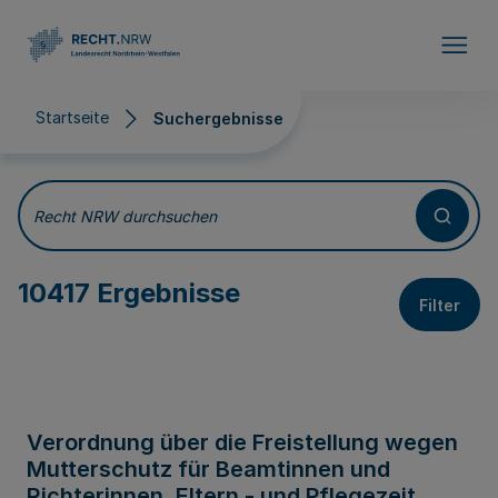
Direkt zum Inhalt
Startseite
Suchergebnisse
Suchergebnisse
Recht NRW durchsuchen
10417 Ergebnisse
Filter
Verordnung über die Freistellung wegen
Mutterschutz für Beamtinnen und
Richterinnen, Eltern - und Pflegezeit,