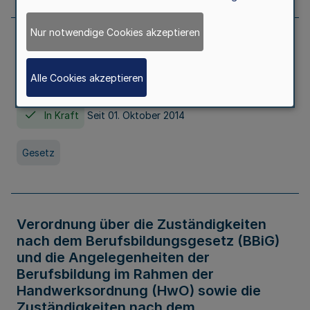
Nur notwendige Cookies akzeptieren
Gesetz über die Hochschulen des Landes
Nordrhein-Westfalen (Hochschulgesetz -
Alle Cookies akzeptieren
HG)
In Kraft
Seit 01. Oktober 2014
Gesetz
Verordnung über die Zuständigkeiten
nach dem Berufsbildungsgesetz (BBiG)
und die Angelegenheiten der
Berufsbildung im Rahmen der
Handwerksordnung (HwO) sowie die
Zuständigkeiten nach dem