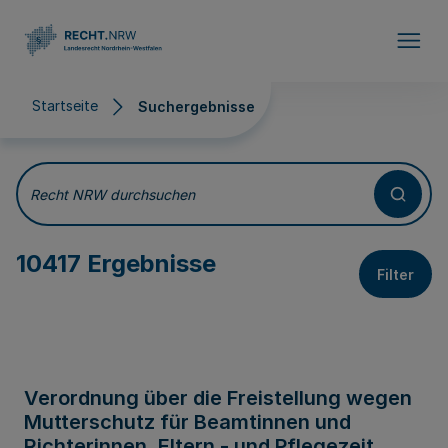
Direkt zum Inhalt
Startseite
Suchergebnisse
Suchergebnisse
Recht NRW durchsuchen
10417 Ergebnisse
Filter
Verordnung über die Freistellung wegen
Mutterschutz für Beamtinnen und
Richterinnen, Eltern - und Pflegezeit,