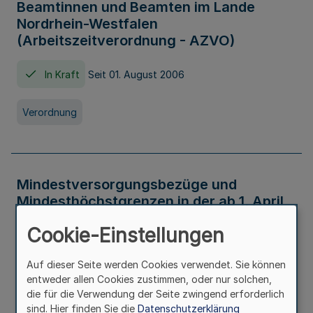
Beamtinnen und Beamten im Lande
Nordrhein-Westfalen
(Arbeitszeitverordnung - AZVO)
In Kraft
Seit 01. August 2006
Verordnung
Mindestversorgungsbezüge und
Mindesthöchstgrenzen in der ab 1. April
2026 maßgeblichen Höhe
Cookie-Einstellungen
In Kraft
Seit 31. Juli 2026
Auf dieser Seite werden Cookies verwendet. Sie können
entweder allen Cookies zustimmen, oder nur solchen,
Verwaltungsvorschrift
die für die Verwendung der Seite zwingend erforderlich
sind. Hier finden Sie die
Datenschutzerklärung