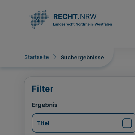
Direkt zum Inhalt
Startseite
Suchergebnisse
Suchergebnisse
Filter
Ergebnis
Titel