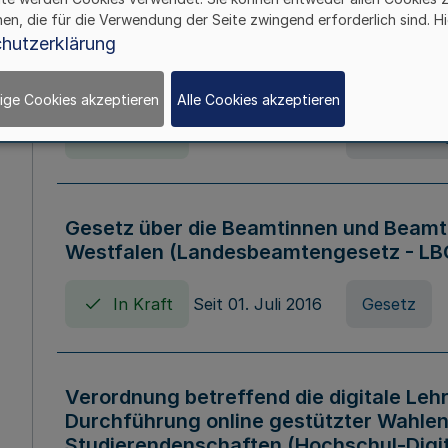
hen, die für die Verwendung der Seite zwingend erforderlich sind. Hi
Verordnung über die Wirtschaftsführu
hutzerklärung
Nordrhein-Westfalen (Hochschulwirtsc
HWFVO)
ige Cookies akzeptieren
Alle Cookies akzeptieren
In Kraft
Seit 11. Juli 2007
Verordnun
Gesetz über die Beamtinnen und Beamt
Westfalen (Landesbeamtengesetz - L
In Kraft
Seit 01. Juli 2016
Gesetz
Verordnung betreffend die digitale Leh
Durchführung online gestützter Wahlen
Studierendenschaften (Hochschul-Digi