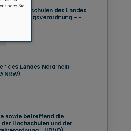
er finden Sie
ng der Hochschulen des Landes
haftsführungsverordnung – -
g
en des Landes Nordrhein-
BG NRW)
re sowie betreffend die
 der Hochschulen und der
talverordnung - HDVO)