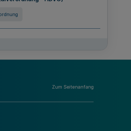
ordnung
rreneigenschaft und
schulen des Landes Nordrhein-
ng
Zum Seitenanfang
chschulabgaben
-VO)
nung