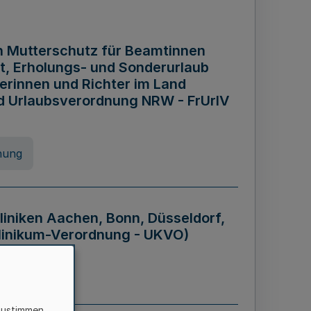
n Mutterschutz für Beamtinnen
it, Erholungs- und Sonderurlaub
rinnen und Richter im Land
nd Urlaubsverordnung NRW - FrUrlV
nung
liniken Aachen, Bonn, Düsseldorf,
klinikum-Verordnung - UKVO)
nung
zustimmen,