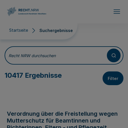
Direkt zum Inhalt
Startseite
Suchergebnisse
Suchergebnisse
Recht NRW durchsuchen
10417 Ergebnisse
Filter
Verordnung über die Freistellung wegen
Mutterschutz für Beamtinnen und
Richterinnen, Eltern - und Pflegezeit,