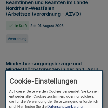
Beamtinnen und Beamten im Lande
Nordrhein-Westfalen
(Arbeitszeitverordnung - AZVO)
In Kraft
Seit 01. August 2006
Verordnung
Mindestversorgungsbezüge und
Mindesthöchstgrenzen in der ab 1. April
2026 maßgeblichen Höhe
Cookie-Einstellungen
In Kraft
Seit 31. Juli 2026
Auf dieser Seite werden Cookies verwendet. Sie können
entweder allen Cookies zustimmen, oder nur solchen,
Verwaltungsvorschrift
die für die Verwendung der Seite zwingend erforderlich
sind. Hier finden Sie die
Datenschutzerklärung