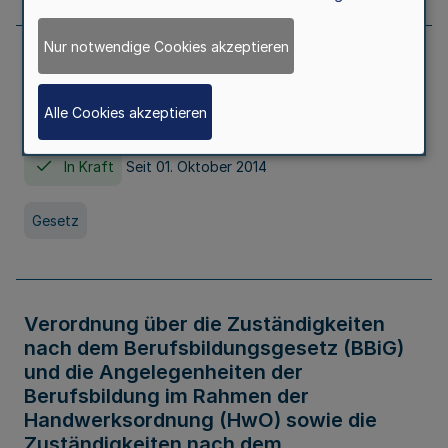
Nur notwendige Cookies akzeptieren
Gesetz über die Hochschulen des Landes
Nordrhein-Westfalen (Hochschulgesetz -
Alle Cookies akzeptieren
HG)
In Kraft
Seit 01. Oktober 2014
Gesetz
Verordnung über die Zuständigkeiten
nach dem Berufsbildungsgesetz (BBiG)
und die Angelegenheiten der
Berufsbildung im Rahmen der
Handwerksordnung (HwO) sowie die
Zuständigkeiten nach dem