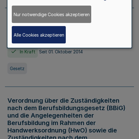
Nur notwendige Cookies akzeptieren
Gesetz über die Hochschulen des Landes
Nordrhein-Westfalen (Hochschulgesetz -
Alle Cookies akzeptieren
HG)
In Kraft
Seit 01. Oktober 2014
Gesetz
Verordnung über die Zuständigkeiten
nach dem Berufsbildungsgesetz (BBiG)
und die Angelegenheiten der
Berufsbildung im Rahmen der
Handwerksordnung (HwO) sowie die
Zuständigkeiten nach dem