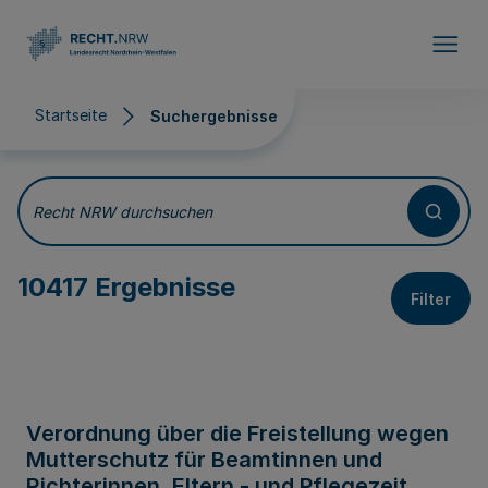
Direkt zum Inhalt
Startseite
Suchergebnisse
Suchergebnisse
Recht NRW durchsuchen
10417 Ergebnisse
Filter
Verordnung über die Freistellung wegen
Mutterschutz für Beamtinnen und
Richterinnen, Eltern - und Pflegezeit,