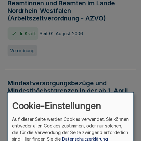
Beamtinnen und Beamten im Lande
Nordrhein-Westfalen
(Arbeitszeitverordnung - AZVO)
In Kraft
Seit 01. August 2006
Verordnung
Mindestversorgungsbezüge und
Mindesthöchstgrenzen in der ab 1. April
2026 maßgeblichen Höhe
Cookie-Einstellungen
In Kraft
Seit 31. Juli 2026
Auf dieser Seite werden Cookies verwendet. Sie können
entweder allen Cookies zustimmen, oder nur solchen,
Verwaltungsvorschrift
die für die Verwendung der Seite zwingend erforderlich
sind. Hier finden Sie die
Datenschutzerklärung