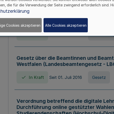
hen, die für die Verwendung der Seite zwingend erforderlich sind. Hi
Verordnung über die Wirtschaftsführu
hutzerklärung
Nordrhein-Westfalen (Hochschulwirtsc
HWFVO)
ige Cookies akzeptieren
Alle Cookies akzeptieren
In Kraft
Seit 11. Juli 2007
Verordnun
Gesetz über die Beamtinnen und Beamt
Westfalen (Landesbeamtengesetz - L
In Kraft
Seit 01. Juli 2016
Gesetz
Verordnung betreffend die digitale Leh
Durchführung online gestützter Wahlen
Studierendenschaften (Hochschul-Digi