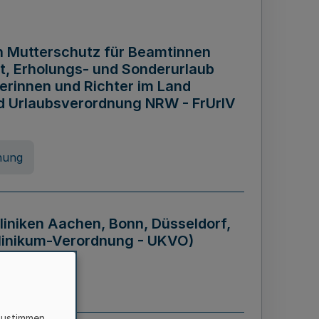
n Mutterschutz für Beamtinnen
it, Erholungs- und Sonderurlaub
rinnen und Richter im Land
nd Urlaubsverordnung NRW - FrUrlV
nung
liniken Aachen, Bonn, Düsseldorf,
klinikum-Verordnung - UKVO)
nung
zustimmen,