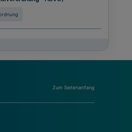
ordnung
rreneigenschaft und
schulen des Landes Nordrhein-
ng
Zum Seitenanfang
chschulabgaben
-VO)
nung