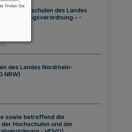
er finden Sie
ng der Hochschulen des Landes
haftsführungsverordnung – -
g
en des Landes Nordrhein-
BG NRW)
re sowie betreffend die
 der Hochschulen und der
talverordnung - HDVO)