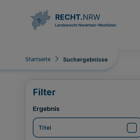
Direkt zum Inhalt
Startseite
Suchergebnisse
Suchergebnisse
Filter
Ergebnis
Titel