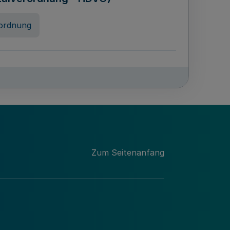
ordnung
rreneigenschaft und
schulen des Landes Nordrhein-
ng
Zum Seitenanfang
chschulabgaben
-VO)
nung