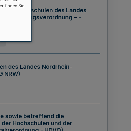
er finden Sie
ng der Hochschulen des Landes
haftsführungsverordnung – -
g
en des Landes Nordrhein-
BG NRW)
re sowie betreffend die
 der Hochschulen und der
talverordnung - HDVO)