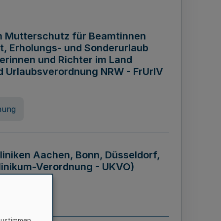
n Mutterschutz für Beamtinnen
it, Erholungs- und Sonderurlaub
rinnen und Richter im Land
nd Urlaubsverordnung NRW - FrUrlV
nung
liniken Aachen, Bonn, Düsseldorf,
klinikum-Verordnung - UKVO)
nung
zustimmen,