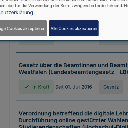
hen, die für die Verwendung der Seite zwingend erforderlich sind. Hi
Verordnung über die Wirtschaftsführu
hutzerklärung
Nordrhein-Westfalen (Hochschulwirtsc
HWFVO)
ige Cookies akzeptieren
Alle Cookies akzeptieren
In Kraft
Seit 11. Juli 2007
Verordnun
Gesetz über die Beamtinnen und Beamt
Westfalen (Landesbeamtengesetz - L
In Kraft
Seit 01. Juli 2016
Gesetz
Verordnung betreffend die digitale Leh
Durchführung online gestützter Wahlen
Studierendenschaften (Hochschul-Digi