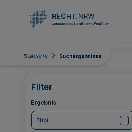
Direkt zum Inhalt
Startseite
Suchergebnisse
Suchergebnisse
Filter
Ergebnis
Titel