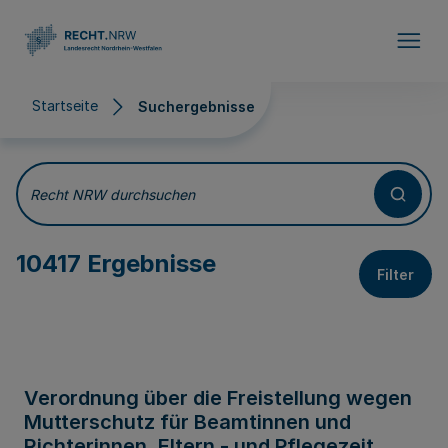
Direkt zum Inhalt
Startseite
Suchergebnisse
Suchergebnisse
Recht NRW durchsuchen
10417 Ergebnisse
Filter
Verordnung über die Freistellung wegen
Mutterschutz für Beamtinnen und
Richterinnen, Eltern - und Pflegezeit,