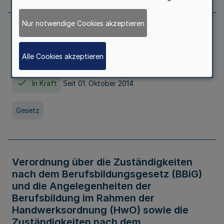
Nur notwendige Cookies akzeptieren
Gesetz über die Hochschulen des Landes
Nordrhein-Westfalen (Hochschulgesetz -
Alle Cookies akzeptieren
HG)
In Kraft
Seit 01. Oktober 2014
Gesetz
Verordnung über die Zuständigkeiten
nach dem Berufsbildungsgesetz (BBiG)
und die Angelegenheiten der
Berufsbildung im Rahmen der
Handwerksordnung (HwO) sowie die
Zuständigkeiten nach dem