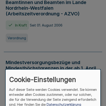
Beamtinnen und Beamten im Lande
Nordrhein-Westfalen
(Arbeitszeitverordnung - AZVO)
In Kraft
Seit 01. August 2006
Verordnung
Mindestversorgungsbezüge und
Mindesthöchstgrenzen in der ab 1. April
2026 maßgeblichen Höhe
Cookie-Einstellungen
In Kraft
Seit 31. Juli 2026
Auf dieser Seite werden Cookies verwendet. Sie können
entweder allen Cookies zustimmen, oder nur solchen,
Verwaltungsvorschrift
die für die Verwendung der Seite zwingend erforderlich
sind. Hier finden Sie die
Datenschutzerklärung