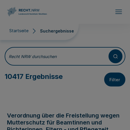
Direkt zum Inhalt
Startseite
Suchergebnisse
Suchergebnisse
Recht NRW durchsuchen
10417 Ergebnisse
Filter
Verordnung über die Freistellung wegen
Mutterschutz für Beamtinnen und
Richterinnen, Eltern - und Pflegezeit,