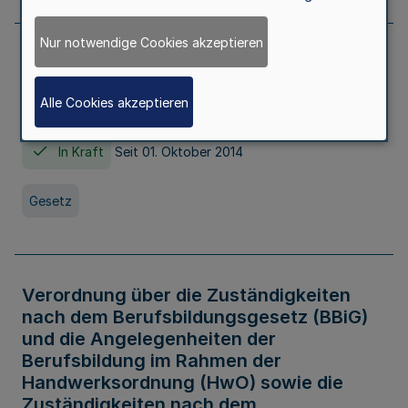
Nur notwendige Cookies akzeptieren
Gesetz über die Hochschulen des Landes
Nordrhein-Westfalen (Hochschulgesetz -
Alle Cookies akzeptieren
HG)
In Kraft
Seit 01. Oktober 2014
Gesetz
Verordnung über die Zuständigkeiten
nach dem Berufsbildungsgesetz (BBiG)
und die Angelegenheiten der
Berufsbildung im Rahmen der
Handwerksordnung (HwO) sowie die
Zuständigkeiten nach dem