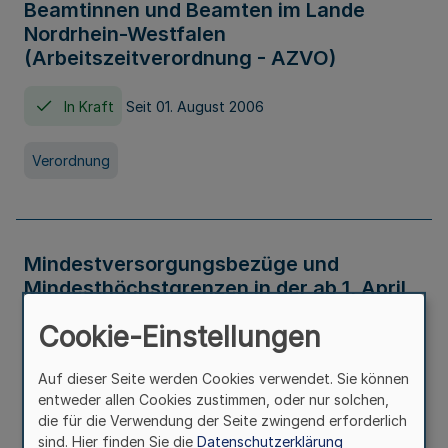
Beamtinnen und Beamten im Lande
Nordrhein-Westfalen
(Arbeitszeitverordnung - AZVO)
In Kraft
Seit 01. August 2006
Verordnung
Mindestversorgungsbezüge und
Mindesthöchstgrenzen in der ab 1. April
2026 maßgeblichen Höhe
Cookie-Einstellungen
In Kraft
Seit 31. Juli 2026
Auf dieser Seite werden Cookies verwendet. Sie können
entweder allen Cookies zustimmen, oder nur solchen,
Verwaltungsvorschrift
die für die Verwendung der Seite zwingend erforderlich
sind. Hier finden Sie die
Datenschutzerklärung