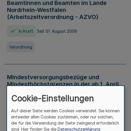
Beamtinnen und Beamten im Lande
Nordrhein-Westfalen
(Arbeitszeitverordnung - AZVO)
In Kraft
Seit 01. August 2006
Verordnung
Mindestversorgungsbezüge und
Mindesthöchstgrenzen in der ab 1. April
2026 maßgeblichen Höhe
Cookie-Einstellungen
In Kraft
Seit 31. Juli 2026
Auf dieser Seite werden Cookies verwendet. Sie können
entweder allen Cookies zustimmen, oder nur solchen,
Verwaltungsvorschrift
die für die Verwendung der Seite zwingend erforderlich
sind. Hier finden Sie die
Datenschutzerklärung