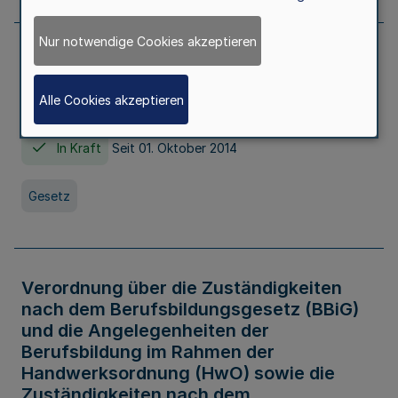
Nur notwendige Cookies akzeptieren
Gesetz über die Hochschulen des Landes
Nordrhein-Westfalen (Hochschulgesetz -
Alle Cookies akzeptieren
HG)
In Kraft
Seit 01. Oktober 2014
Gesetz
Verordnung über die Zuständigkeiten
nach dem Berufsbildungsgesetz (BBiG)
und die Angelegenheiten der
Berufsbildung im Rahmen der
Handwerksordnung (HwO) sowie die
Zuständigkeiten nach dem