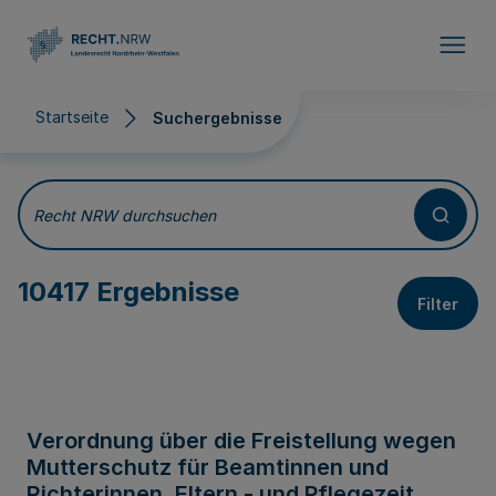
Direkt zum Inhalt
Startseite
Suchergebnisse
Suchergebnisse
Recht NRW durchsuchen
10417 Ergebnisse
Filter
Verordnung über die Freistellung wegen
Mutterschutz für Beamtinnen und
Richterinnen, Eltern - und Pflegezeit,