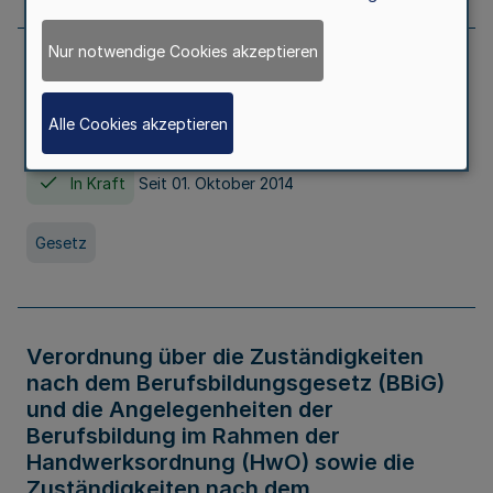
Nur notwendige Cookies akzeptieren
Gesetz über die Hochschulen des Landes
Nordrhein-Westfalen (Hochschulgesetz -
Alle Cookies akzeptieren
HG)
In Kraft
Seit 01. Oktober 2014
Gesetz
Verordnung über die Zuständigkeiten
nach dem Berufsbildungsgesetz (BBiG)
und die Angelegenheiten der
Berufsbildung im Rahmen der
Handwerksordnung (HwO) sowie die
Zuständigkeiten nach dem