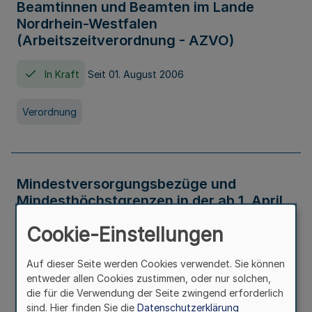
Beamtinnen und Beamten im Lande
Nordrhein-Westfalen
(Arbeitszeitverordnung - AZVO)
In Kraft
Seit 01. August 2006
Verordnung
Mindestversorgungsbezüge und
Mindesthöchstgrenzen in der ab 1. April
2026 maßgeblichen Höhe
Cookie-Einstellungen
In Kraft
Seit 31. Juli 2026
Auf dieser Seite werden Cookies verwendet. Sie können
entweder allen Cookies zustimmen, oder nur solchen,
Verwaltungsvorschrift
die für die Verwendung der Seite zwingend erforderlich
sind. Hier finden Sie die
Datenschutzerklärung