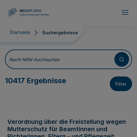
Direkt zum Inhalt
Startseite
Suchergebnisse
Suchergebnisse
Recht NRW durchsuchen
10417 Ergebnisse
Filter
Verordnung über die Freistellung wegen
Mutterschutz für Beamtinnen und
Richterinnen, Eltern - und Pflegezeit,