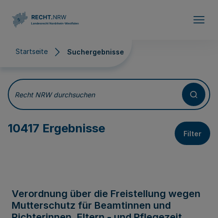
Direkt zum Inhalt
Startseite
Suchergebnisse
Suchergebnisse
Recht NRW durchsuchen
10417 Ergebnisse
Filter
Verordnung über die Freistellung wegen
Mutterschutz für Beamtinnen und
Richterinnen, Eltern - und Pflegezeit,