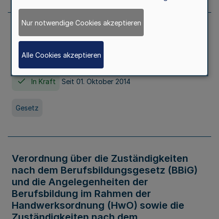
Nur notwendige Cookies akzeptieren
Gesetz über die Hochschulen des Landes
Nordrhein-Westfalen (Hochschulgesetz -
Alle Cookies akzeptieren
HG)
In Kraft
Seit 01. Oktober 2014
Gesetz
Verordnung über die Zuständigkeiten
nach dem Berufsbildungsgesetz (BBiG)
und die Angelegenheiten der
Berufsbildung im Rahmen der
Handwerksordnung (HwO) sowie die
Zuständigkeiten nach dem