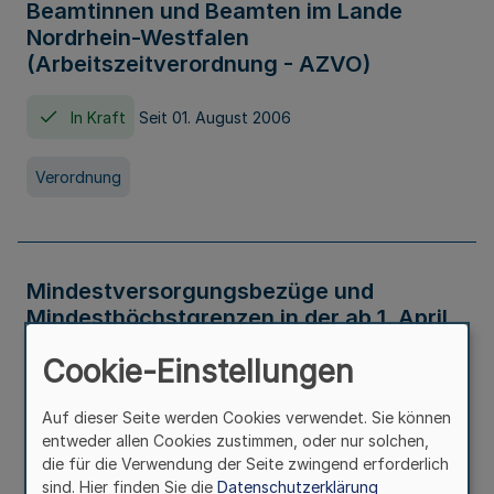
Beamtinnen und Beamten im Lande
Nordrhein-Westfalen
(Arbeitszeitverordnung - AZVO)
In Kraft
Seit 01. August 2006
Verordnung
Mindestversorgungsbezüge und
Mindesthöchstgrenzen in der ab 1. April
2026 maßgeblichen Höhe
Cookie-Einstellungen
In Kraft
Seit 31. Juli 2026
Auf dieser Seite werden Cookies verwendet. Sie können
entweder allen Cookies zustimmen, oder nur solchen,
Verwaltungsvorschrift
die für die Verwendung der Seite zwingend erforderlich
sind. Hier finden Sie die
Datenschutzerklärung