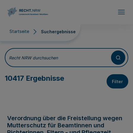
Direkt zum Inhalt
Startseite
Suchergebnisse
Suchergebnisse
Recht NRW durchsuchen
10417 Ergebnisse
Filter
Verordnung über die Freistellung wegen
Mutterschutz für Beamtinnen und
Richterinnen, Eltern - und Pflegezeit,