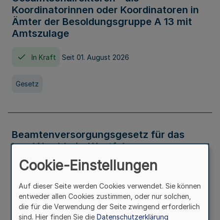
Koordinatorinnen oder Koordinatoren in
Ämter der Besoldungsgruppe A 13 mit
Amtszulage
In Kraft
Seit 01. August 2026
Gesetz
Beamtenversorgungsgesetz für das
Land Nordrhein-Westfalen
(Landesbeamtenversorgungsgesetz -
Cookie-Einstellungen
LBeamtVG NRW)
Auf dieser Seite werden Cookies verwendet. Sie können
In Kraft
Seit 01. Juli 2016
entweder allen Cookies zustimmen, oder nur solchen,
die für die Verwendung der Seite zwingend erforderlich
sind. Hier finden Sie die
Datenschutzerklärung