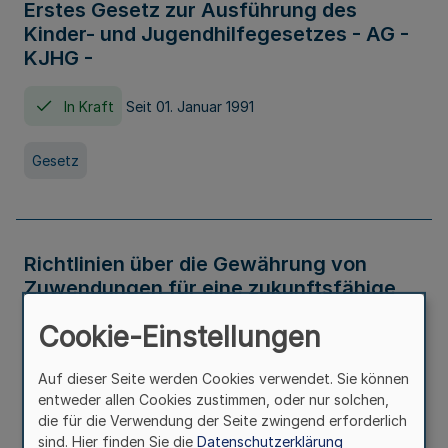
Erstes Gesetz zur Ausführung des
Kinder- und Jugendhilfegesetzes - AG -
KJHG -
In Kraft
Seit 01. Januar 1991
Gesetz
Richtlinien über die Gewährung von
Zuwendungen für eine zukunftsfähige
und nachhaltige Abwasserbeseitigung in
Cookie-Einstellungen
Nordrhein-Westfalen
Auf dieser Seite werden Cookies verwendet. Sie können
In Kraft
entweder allen Cookies zustimmen, oder nur solchen,
die für die Verwendung der Seite zwingend erforderlich
Verwaltungsvorschrift
sind. Hier finden Sie die
Datenschutzerklärung