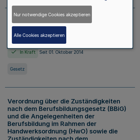
Nur notwendige Cookies akzeptieren
Gesetz über die Hochschulen des Landes
Nordrhein-Westfalen (Hochschulgesetz -
Alle Cookies akzeptieren
HG)
In Kraft
Seit 01. Oktober 2014
Gesetz
Verordnung über die Zuständigkeiten
nach dem Berufsbildungsgesetz (BBiG)
und die Angelegenheiten der
Berufsbildung im Rahmen der
Handwerksordnung (HwO) sowie die
Zuständigkeiten nach dem