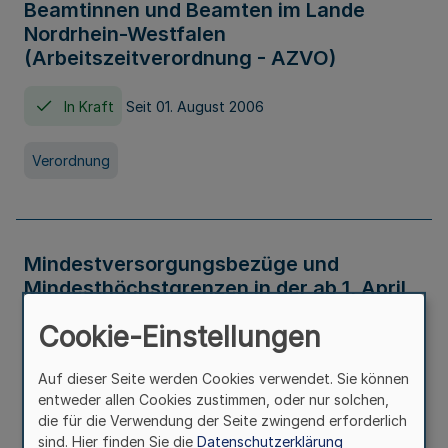
Beamtinnen und Beamten im Lande
Nordrhein-Westfalen
(Arbeitszeitverordnung - AZVO)
In Kraft
Seit 01. August 2006
Verordnung
Mindestversorgungsbezüge und
Mindesthöchstgrenzen in der ab 1. April
2026 maßgeblichen Höhe
Cookie-Einstellungen
In Kraft
Seit 31. Juli 2026
Auf dieser Seite werden Cookies verwendet. Sie können
entweder allen Cookies zustimmen, oder nur solchen,
Verwaltungsvorschrift
die für die Verwendung der Seite zwingend erforderlich
sind. Hier finden Sie die
Datenschutzerklärung