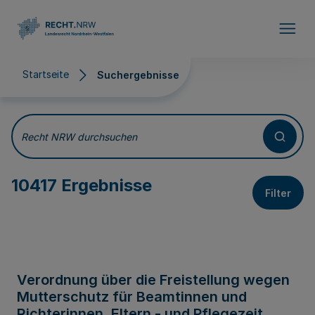
Direkt zum Inhalt
Startseite
Suchergebnisse
Suchergebnisse
Recht NRW durchsuchen
10417 Ergebnisse
Filter
Verordnung über die Freistellung wegen
Mutterschutz für Beamtinnen und
Richterinnen, Eltern - und Pflegezeit,