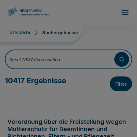
Direkt zum Inhalt
Startseite
Suchergebnisse
Suchergebnisse
Recht NRW durchsuchen
10417 Ergebnisse
Filter
Verordnung über die Freistellung wegen
Mutterschutz für Beamtinnen und
Richterinnen, Eltern - und Pflegezeit,