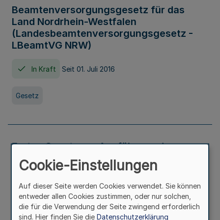
Beamtenversorgungsgesetz für das
Land Nordrhein-Westfalen
(Landesbeamtenversorgungsgesetz -
LBeamtVG NRW)
In Kraft
Seit 01. Juli 2016
Gesetz
Erstes Gesetz zur Ausführung des
Kinder- und Jugendhilfegesetzes - AG -
Cookie-Einstellungen
KJHG -
Auf dieser Seite werden Cookies verwendet. Sie können
In Kraft
Seit 01. Januar 1991
entweder allen Cookies zustimmen, oder nur solchen,
die für die Verwendung der Seite zwingend erforderlich
sind. Hier finden Sie die
Datenschutzerklärung