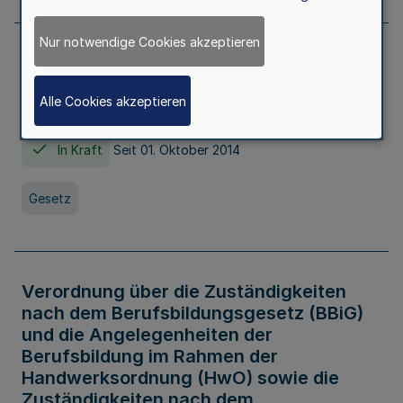
Nur notwendige Cookies akzeptieren
Gesetz über die Hochschulen des Landes
Nordrhein-Westfalen (Hochschulgesetz -
Alle Cookies akzeptieren
HG)
In Kraft
Seit 01. Oktober 2014
Gesetz
Verordnung über die Zuständigkeiten
nach dem Berufsbildungsgesetz (BBiG)
und die Angelegenheiten der
Berufsbildung im Rahmen der
Handwerksordnung (HwO) sowie die
Zuständigkeiten nach dem