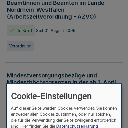
Beamtinnen und Beamten im Lande
Nordrhein-Westfalen
(Arbeitszeitverordnung - AZVO)
In Kraft
Seit 01. August 2006
Verordnung
Mindestversorgungsbezüge und
Mindesthöchstgrenzen in der ab 1. April
2026 maßgeblichen Höhe
Cookie-Einstellungen
In Kraft
Seit 31. Juli 2026
Auf dieser Seite werden Cookies verwendet. Sie können
entweder allen Cookies zustimmen, oder nur solchen,
Verwaltungsvorschrift
die für die Verwendung der Seite zwingend erforderlich
sind. Hier finden Sie die
Datenschutzerklärung