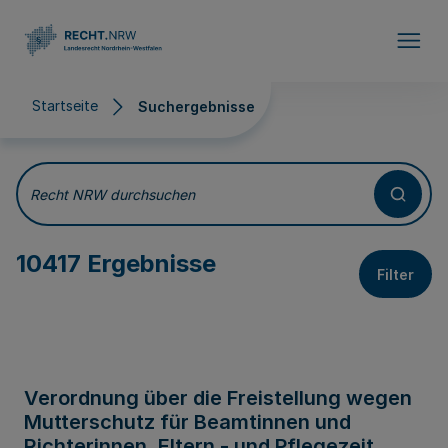
Direkt zum Inhalt
Startseite
Suchergebnisse
Suchergebnisse
Recht NRW durchsuchen
10417 Ergebnisse
Filter
Verordnung über die Freistellung wegen
Mutterschutz für Beamtinnen und
Richterinnen, Eltern - und Pflegezeit,