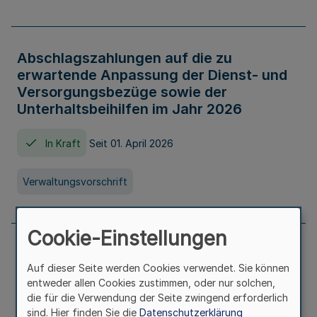
Abschlagszahlungen auf die zu
erwartende Anpassung der Dienst- und
Versorgungsbezüge sowie der
Unterhaltsbeihilfen im Jahr 2026
In Kraft
Seit 01. April 2026
Verwaltungsvorschrift
Cookie-Einstellungen
Richtlinie zur Gewährung von
Auf dieser Seite werden Cookies verwendet. Sie können
Zuwendungen für Maßnahmen zur
entweder allen Cookies zustimmen, oder nur solchen,
Stärkung der alltagsintegrierten
die für die Verwendung der Seite zwingend erforderlich
sprachlichen Bildungsarbeit in
sind. Hier finden Sie die
Datenschutzerklärung