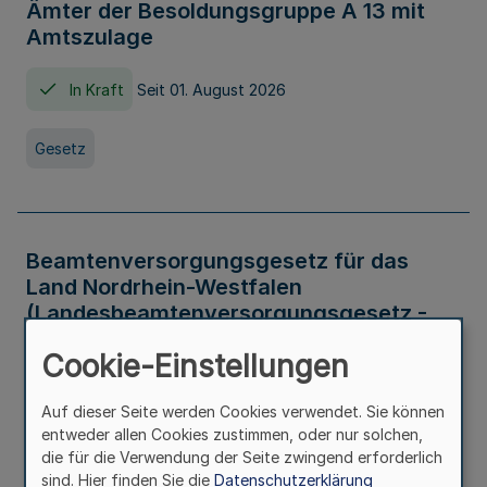
Ämter der Besoldungsgruppe A 13 mit
Amtszulage
In Kraft
Seit 01. August 2026
Gesetz
Beamtenversorgungsgesetz für das
Land Nordrhein-Westfalen
(Landesbeamtenversorgungsgesetz -
LBeamtVG NRW)
Cookie-Einstellungen
In Kraft
Seit 01. Juli 2016
Auf dieser Seite werden Cookies verwendet. Sie können
entweder allen Cookies zustimmen, oder nur solchen,
Gesetz
die für die Verwendung der Seite zwingend erforderlich
sind. Hier finden Sie die
Datenschutzerklärung