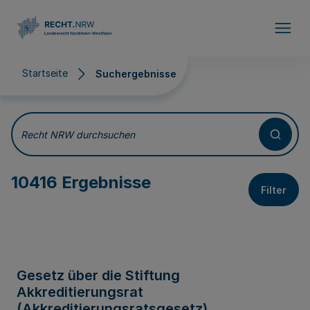
Direkt zum Inhalt
Startseite
Suchergebnisse
Suchergebnisse
Recht NRW durchsuchen
10416 Ergebnisse
Filter
Gesetz über die Stiftung
Akkreditierungsrat
(Akkreditierungsratsgesetz)