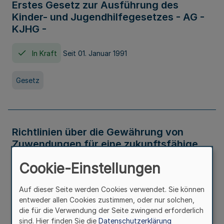
Erstes Gesetz zur Ausführung des
Kinder- und Jugendhilfegesetzes - AG -
KJHG -
In Kraft
Seit 01. Januar 1991
Gesetz
Richtlinien über die Gewährung von
Zuwendungen für eine zukunftsfähige
und nachhaltige Abwasserbeseitigung in
Cookie-Einstellungen
Nordrhein-Westfalen
Auf dieser Seite werden Cookies verwendet. Sie können
In Kraft
entweder allen Cookies zustimmen, oder nur solchen,
die für die Verwendung der Seite zwingend erforderlich
Verwaltungsvorschrift
sind. Hier finden Sie die
Datenschutzerklärung