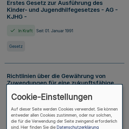
Erstes Gesetz zur Ausführung des
Kinder- und Jugendhilfegesetzes - AG -
KJHG -
In Kraft
Seit 01. Januar 1991
Gesetz
Richtlinien über die Gewährung von
Zuwendungen für eine zukunftsfähige
und nachhaltige Abwasserbeseitigung in
Cookie-Einstellungen
Nordrhein-Westfalen
Auf dieser Seite werden Cookies verwendet. Sie können
In Kraft
entweder allen Cookies zustimmen, oder nur solchen,
die für die Verwendung der Seite zwingend erforderlich
Verwaltungsvorschrift
sind. Hier finden Sie die
Datenschutzerklärung