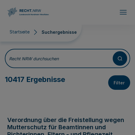
Direkt zum Inhalt
Startseite
Suchergebnisse
Suchergebnisse
Recht NRW durchsuchen
10417 Ergebnisse
Filter
Verordnung über die Freistellung wegen
Mutterschutz für Beamtinnen und
Richterinnen, Eltern - und Pflegezeit,