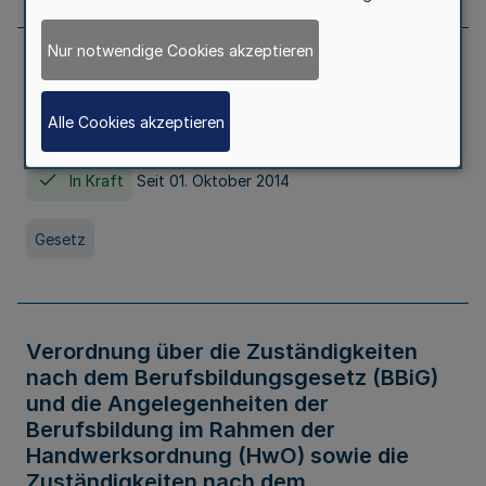
Nur notwendige Cookies akzeptieren
Gesetz über die Hochschulen des Landes
Nordrhein-Westfalen (Hochschulgesetz -
Alle Cookies akzeptieren
HG)
In Kraft
Seit 01. Oktober 2014
Gesetz
Verordnung über die Zuständigkeiten
nach dem Berufsbildungsgesetz (BBiG)
und die Angelegenheiten der
Berufsbildung im Rahmen der
Handwerksordnung (HwO) sowie die
Zuständigkeiten nach dem