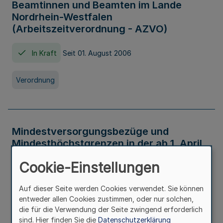
Beamtinnen und Beamten im Lande
Nordrhein-Westfalen
(Arbeitszeitverordnung - AZVO)
In Kraft
Seit 01. August 2006
Verordnung
Mindestversorgungsbezüge und
Mindesthöchstgrenzen in der ab 1. April
2026 maßgeblichen Höhe
Cookie-Einstellungen
In Kraft
Seit 31. Juli 2026
Auf dieser Seite werden Cookies verwendet. Sie können
entweder allen Cookies zustimmen, oder nur solchen,
Verwaltungsvorschrift
die für die Verwendung der Seite zwingend erforderlich
sind. Hier finden Sie die
Datenschutzerklärung