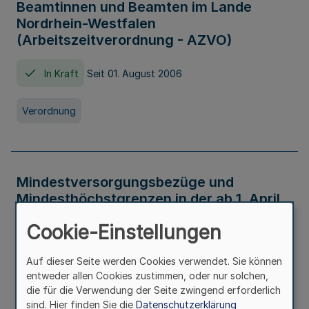
Beamtinnen und Beamten im Lande
Nordrhein-Westfalen
(Arbeitszeitverordnung - AZVO)
In Kraft
Seit 01. August 2006
Verordnung
Mindestversorgungsbezüge und
Mindesthöchstgrenzen in der ab 1. April
2026 maßgeblichen Höhe
Cookie-Einstellungen
In Kraft
Seit 31. Juli 2026
Auf dieser Seite werden Cookies verwendet. Sie können
entweder allen Cookies zustimmen, oder nur solchen,
Verwaltungsvorschrift
die für die Verwendung der Seite zwingend erforderlich
sind. Hier finden Sie die
Datenschutzerklärung