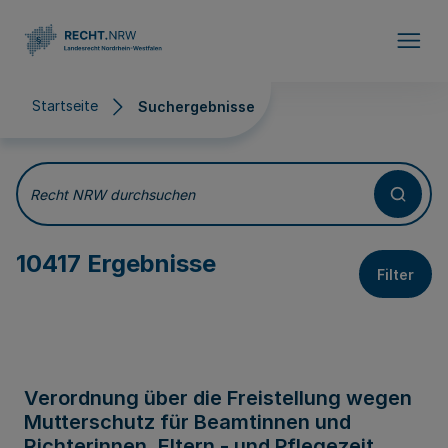
Direkt zum Inhalt
Startseite
Suchergebnisse
Suchergebnisse
Recht NRW durchsuchen
10417 Ergebnisse
Filter
Verordnung über die Freistellung wegen
Mutterschutz für Beamtinnen und
Richterinnen, Eltern - und Pflegezeit,