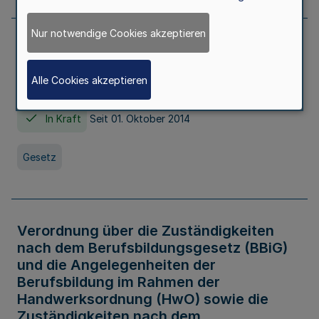
Nur notwendige Cookies akzeptieren
Gesetz über die Hochschulen des Landes
Nordrhein-Westfalen (Hochschulgesetz -
Alle Cookies akzeptieren
HG)
In Kraft
Seit 01. Oktober 2014
Gesetz
Verordnung über die Zuständigkeiten
nach dem Berufsbildungsgesetz (BBiG)
und die Angelegenheiten der
Berufsbildung im Rahmen der
Handwerksordnung (HwO) sowie die
Zuständigkeiten nach dem