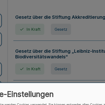
Gesetz über die Stiftung Akkreditierun
In Kraft
Gesetz
Gesetz über die Stiftung „Leibniz-Insti
Biodiversitätswandels“
In Kraft
Gesetz
Gesetz über die Kunsthochschulen des
e-Einstellungen
(Kunsthochschulgesetz - KunstHG)
ite werden Cookies verwendet. Sie können entweder allen Cookies 