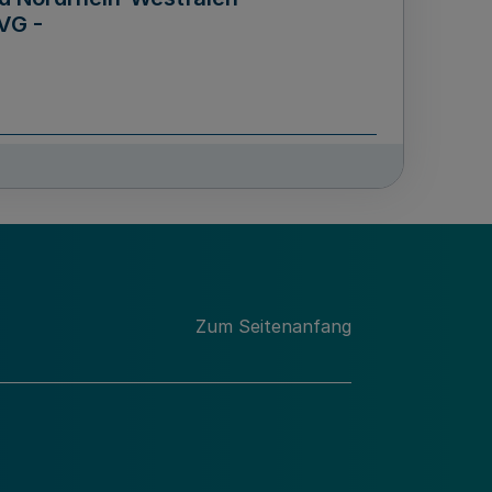
VG -
und Männern für das Land
lungsgesetz - LGG)
etz
Zum Seitenanfang
des für Wissenschaft
Nordrhein-Westfalen
nung