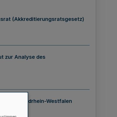
gsrat (Akkreditierungsratsgesetz)
tut zur Analyse des
 Landes Nordrhein-Westfalen
zustimmen,