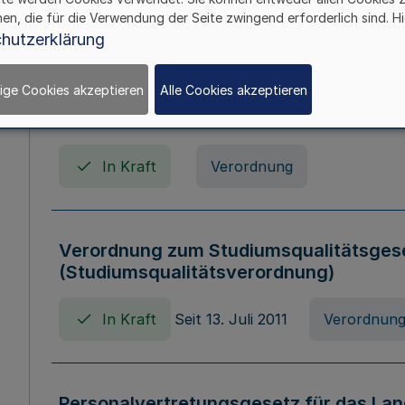
In Kraft
Seit 01. April 2008
Gesetz
hen, die für die Verwendung der Seite zwingend erforderlich sind. Hi
hutzerklärung
ige Cookies akzeptieren
Alle Cookies akzeptieren
Verordnung über Beihilfen in Geburts-, 
Todesfällen (Beihilfenverordnung NRW
In Kraft
Verordnung
Verordnung zum Studiumsqualitätsges
(Studiumsqualitätsverordnung)
In Kraft
Seit 13. Juli 2011
Verordnun
Personalvertretungsgesetz für das Lan