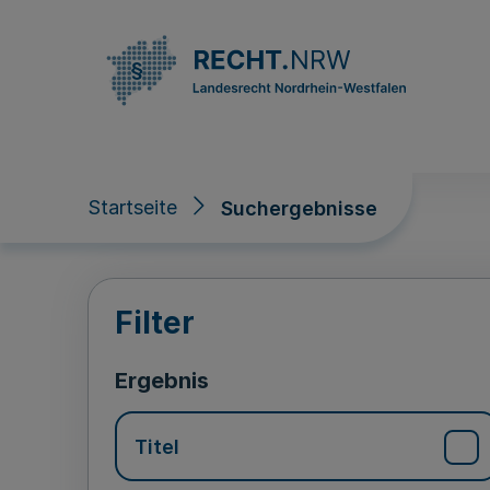
Direkt zum Inhalt
Startseite
Suchergebnisse
Suchergebnisse
Filter
Ergebnis
Titel