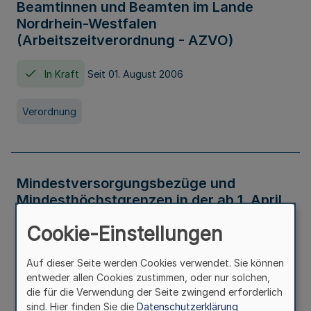
Beamtinnen und Beamten im Lande
Nordrhein-Westfalen
(Arbeitszeitverordnung - AZVO)
In Kraft
Seit 01. August 2006
Verordnung
Mindestversorgungsbezüge und
Mindesthöchstgrenzen in der ab 1. April
2026 maßgeblichen Höhe
Cookie-Einstellungen
In Kraft
Seit 31. Juli 2026
Auf dieser Seite werden Cookies verwendet. Sie können
entweder allen Cookies zustimmen, oder nur solchen,
Verwaltungsvorschrift
die für die Verwendung der Seite zwingend erforderlich
sind. Hier finden Sie die
Datenschutzerklärung