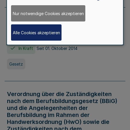
Nur notwendige Cookies akzeptieren
Gesetz über die Hochschulen des Landes
Nordrhein-Westfalen (Hochschulgesetz -
Alle Cookies akzeptieren
HG)
In Kraft
Seit 01. Oktober 2014
Gesetz
Verordnung über die Zuständigkeiten
nach dem Berufsbildungsgesetz (BBiG)
und die Angelegenheiten der
Berufsbildung im Rahmen der
Handwerksordnung (HwO) sowie die
Zuständigkeiten nach dem