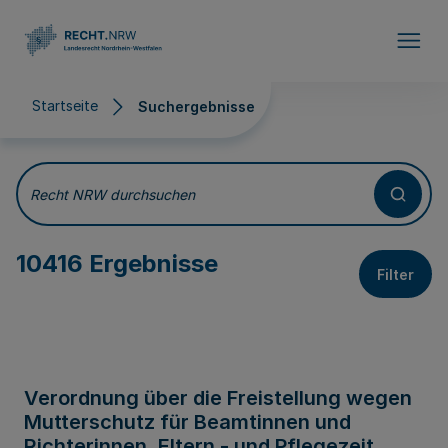
Direkt zum Inhalt
Startseite
Suchergebnisse
Suchergebnisse
Recht NRW durchsuchen
10416 Ergebnisse
Filter
Verordnung über die Freistellung wegen
Mutterschutz für Beamtinnen und
Richterinnen, Eltern - und Pflegezeit,