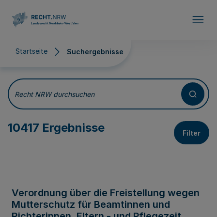
Direkt zum Inhalt
Startseite
Suchergebnisse
Suchergebnisse
Recht NRW durchsuchen
10417 Ergebnisse
Filter
Verordnung über die Freistellung wegen
Mutterschutz für Beamtinnen und
Richterinnen, Eltern - und Pflegezeit,