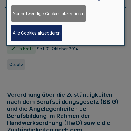
Nur notwendige Cookies akzeptieren
Gesetz über die Hochschulen des Landes
Nordrhein-Westfalen (Hochschulgesetz -
Alle Cookies akzeptieren
HG)
In Kraft
Seit 01. Oktober 2014
Gesetz
Verordnung über die Zuständigkeiten
nach dem Berufsbildungsgesetz (BBiG)
und die Angelegenheiten der
Berufsbildung im Rahmen der
Handwerksordnung (HwO) sowie die
Zuständigkeiten nach dem