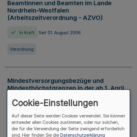
Beamtinnen und Beamten im Lande
Nordrhein-Westfalen
(Arbeitszeitverordnung - AZVO)
In Kraft
Seit 01. August 2006
Verordnung
Mindestversorgungsbezüge und
Mindesthöchstgrenzen in der ab 1. April
2026 maßgeblichen Höhe
Cookie-Einstellungen
In Kraft
Seit 31. Juli 2026
Auf dieser Seite werden Cookies verwendet. Sie können
entweder allen Cookies zustimmen, oder nur solchen,
Verwaltungsvorschrift
die für die Verwendung der Seite zwingend erforderlich
sind. Hier finden Sie die
Datenschutzerklärung