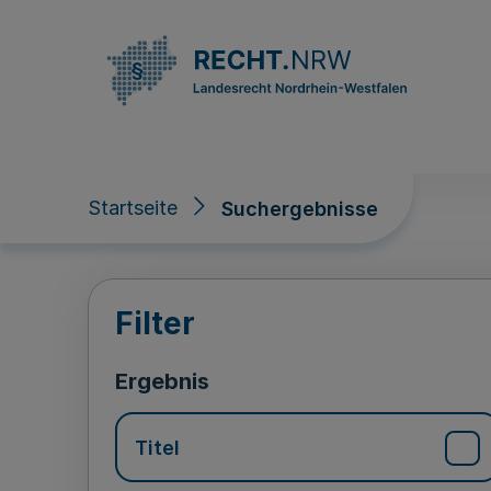
Direkt zum Inhalt
Startseite
Suchergebnisse
Suchergebnisse
Filter
Ergebnis
Titel