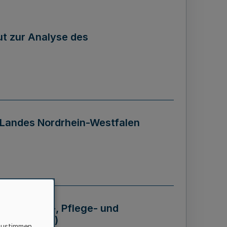
tut zur Analyse des
 Landes Nordrhein-Westfalen
Krankheits-, Pflege- und
 - BVO NRW)
zustimmen,