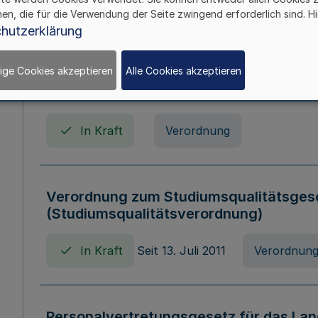
In Kraft
Seit 01. April 2008
Gesetz
hen, die für die Verwendung der Seite zwingend erforderlich sind. Hi
hutzerklärung
ige Cookies akzeptieren
Alle Cookies akzeptieren
Verordnung über Beihilfen in Geburts-, 
Todesfällen (Beihilfenverordnung NRW
In Kraft
Verordnung
Verordnung zum Studiumsqualitätsges
(Studiumsqualitätsverordnung)
In Kraft
Seit 13. Juli 2011
Verordnun
Personalvertretungsgesetz für das Lan