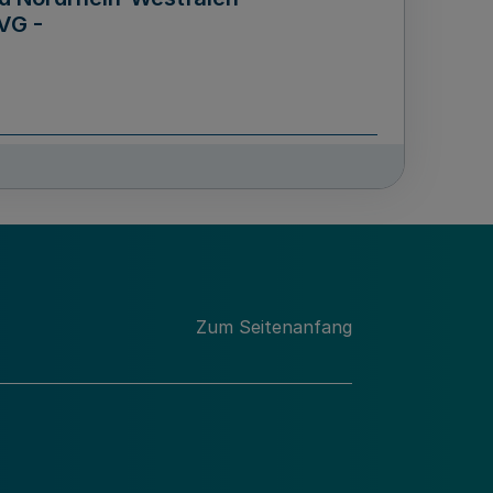
VG -
und Männern für das Land
lungsgesetz - LGG)
etz
Zum Seitenanfang
des für Wissenschaft
Nordrhein-Westfalen
nung