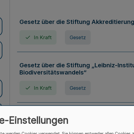
Gesetz über die Stiftung Akkreditierun
In Kraft
Gesetz
Gesetz über die Stiftung „Leibniz-Insti
Biodiversitätswandels“
In Kraft
Gesetz
Gesetz über die Kunsthochschulen des
e-Einstellungen
(Kunsthochschulgesetz - KunstHG)
ite werden Cookies verwendet. Sie können entweder allen Cookies 