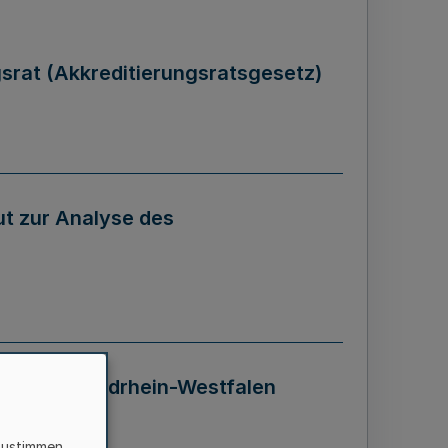
gsrat (Akkreditierungsratsgesetz)
tut zur Analyse des
 Landes Nordrhein-Westfalen
zustimmen,