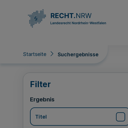
Direkt zum Inhalt
Startseite
Suchergebnisse
Suchergebnisse
Filter
Ergebnis
Titel