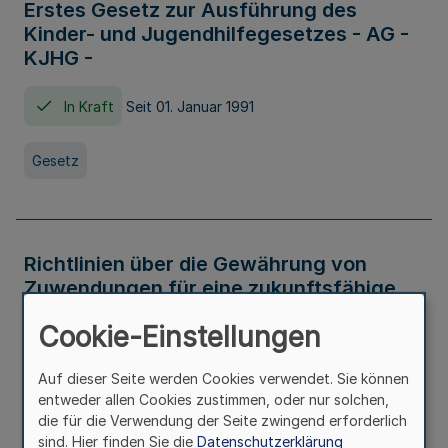
Erstes Gesetz zur Ausführung des
Kinder- und Jugendhilfegesetzes - AG -
KJHG -
In Kraft
Seit 01. Januar 1991
Gesetz
Richtlinien über die Gewährung von
Zuwendungen für eine zukunftsfähige
und nachhaltige Abwasserbeseitigung in
Cookie-Einstellungen
Nordrhein-Westfalen
Auf dieser Seite werden Cookies verwendet. Sie können
In Kraft
entweder allen Cookies zustimmen, oder nur solchen,
die für die Verwendung der Seite zwingend erforderlich
Verwaltungsvorschrift
sind. Hier finden Sie die
Datenschutzerklärung