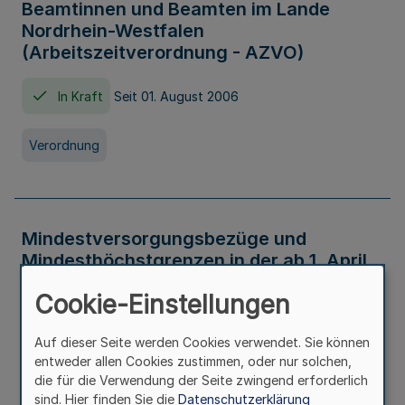
Beamtinnen und Beamten im Lande
Nordrhein-Westfalen
(Arbeitszeitverordnung - AZVO)
In Kraft
Seit 01. August 2006
Verordnung
Mindestversorgungsbezüge und
Mindesthöchstgrenzen in der ab 1. April
2026 maßgeblichen Höhe
Cookie-Einstellungen
In Kraft
Seit 31. Juli 2026
Auf dieser Seite werden Cookies verwendet. Sie können
entweder allen Cookies zustimmen, oder nur solchen,
Verwaltungsvorschrift
die für die Verwendung der Seite zwingend erforderlich
sind. Hier finden Sie die
Datenschutzerklärung