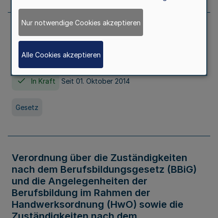
Nur notwendige Cookies akzeptieren
Gesetz über die Hochschulen des Landes
Nordrhein-Westfalen (Hochschulgesetz -
Alle Cookies akzeptieren
HG)
In Kraft
Seit 01. Oktober 2014
Gesetz
Verordnung über die Zuständigkeiten
nach dem Berufsbildungsgesetz (BBiG)
und die Angelegenheiten der
Berufsbildung im Rahmen der
Handwerksordnung (HwO) sowie die
Zuständigkeiten nach dem