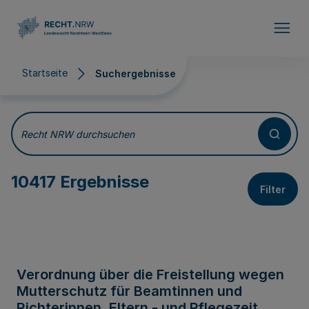
Direkt zum Inhalt
Startseite
Suchergebnisse
Suchergebnisse
Recht NRW durchsuchen
10417 Ergebnisse
Filter
Verordnung über die Freistellung wegen
Mutterschutz für Beamtinnen und
Richterinnen, Eltern - und Pflegezeit,