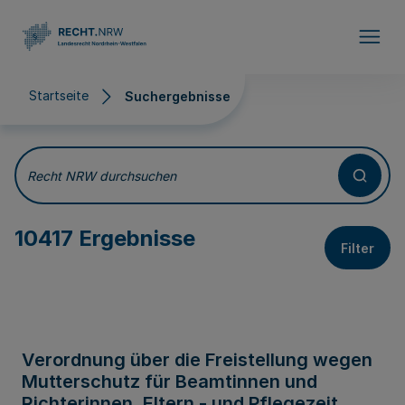
Direkt zum Inhalt
Startseite
Suchergebnisse
Suchergebnisse
Recht NRW durchsuchen
10417 Ergebnisse
Filter
Verordnung über die Freistellung wegen
Mutterschutz für Beamtinnen und
Richterinnen, Eltern - und Pflegezeit,