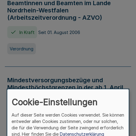
Beamtinnen und Beamten im Lande
Nordrhein-Westfalen
(Arbeitszeitverordnung - AZVO)
In Kraft
Seit 01. August 2006
Verordnung
Mindestversorgungsbezüge und
Mindesthöchstgrenzen in der ab 1. April
2026 maßgeblichen Höhe
Cookie-Einstellungen
In Kraft
Seit 31. Juli 2026
Auf dieser Seite werden Cookies verwendet. Sie können
entweder allen Cookies zustimmen, oder nur solchen,
Verwaltungsvorschrift
die für die Verwendung der Seite zwingend erforderlich
sind. Hier finden Sie die
Datenschutzerklärung