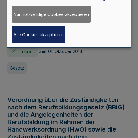
Nur notwendige Cookies akzeptieren
Gesetz über die Hochschulen des Landes
Nordrhein-Westfalen (Hochschulgesetz -
Alle Cookies akzeptieren
HG)
In Kraft
Seit 01. Oktober 2014
Gesetz
Verordnung über die Zuständigkeiten
nach dem Berufsbildungsgesetz (BBiG)
und die Angelegenheiten der
Berufsbildung im Rahmen der
Handwerksordnung (HwO) sowie die
Zuständigkeiten nach dem