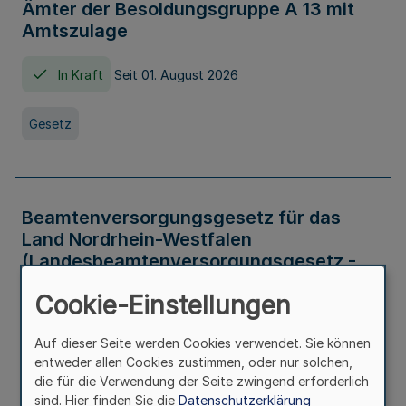
Ämter der Besoldungsgruppe A 13 mit
Amtszulage
In Kraft
Seit 01. August 2026
Gesetz
Beamtenversorgungsgesetz für das
Land Nordrhein-Westfalen
(Landesbeamtenversorgungsgesetz -
LBeamtVG NRW)
Cookie-Einstellungen
In Kraft
Seit 01. Juli 2016
Auf dieser Seite werden Cookies verwendet. Sie können
entweder allen Cookies zustimmen, oder nur solchen,
Gesetz
die für die Verwendung der Seite zwingend erforderlich
sind. Hier finden Sie die
Datenschutzerklärung