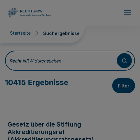
Direkt zum Inhalt
Startseite
Suchergebnisse
Suchergebnisse
Recht NRW durchsuchen
10415 Ergebnisse
Filter
Gesetz über die Stiftung
Akkreditierungsrat
(Akkreditierungsratsgesetz)