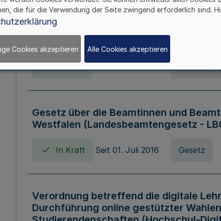
hen, die für die Verwendung der Seite zwingend erforderlich sind. Hi
Verordnung über die Wirtschaftsführu
hutzerklärung
Nordrhein-Westfalen (Hochschulwirtsc
HWFVO)
ige Cookies akzeptieren
Alle Cookies akzeptieren
In Kraft
Seit 11. Juli 2007
Verordnun
Gesetz über die Beamtinnen und Beamt
Westfalen (Landesbeamtengesetz - L
In Kraft
Seit 01. Juli 2016
Gesetz
Verordnung betreffend die digitale Leh
Durchführung online gestützter Wahlen
Studierendenschaften (Hochschul-Digi