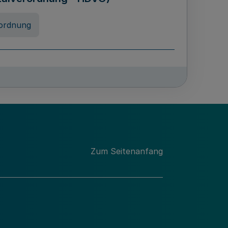
ordnung
rreneigenschaft und
schulen des Landes Nordrhein-
ng
Zum Seitenanfang
chschulabgaben
-VO)
nung