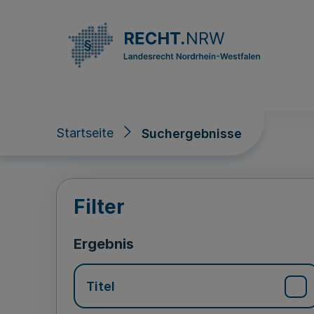
Direkt zum Inhalt
Startseite
Suchergebnisse
Suchergebnisse
Filter
Ergebnis
Titel