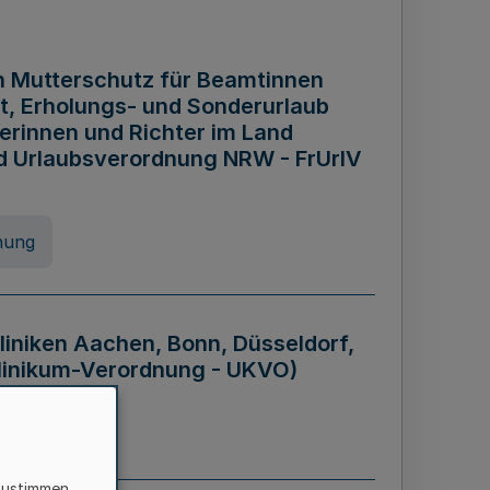
n Mutterschutz für Beamtinnen
it, Erholungs- und Sonderurlaub
rinnen und Richter im Land
nd Urlaubsverordnung NRW - FrUrlV
nung
liniken Aachen, Bonn, Düsseldorf,
klinikum-Verordnung - UKVO)
nung
zustimmen,