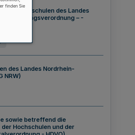
er finden Sie
ng der Hochschulen des Landes
haftsführungsverordnung – -
g
en des Landes Nordrhein-
BG NRW)
re sowie betreffend die
 der Hochschulen und der
talverordnung - HDVO)