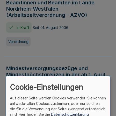
Beamtinnen und Beamten im Lande
Nordrhein-Westfalen
(Arbeitszeitverordnung - AZVO)
In Kraft
Seit 01. August 2006
Verordnung
Mindestversorgungsbezüge und
Mindesthöchstgrenzen in der ab 1. April
2026 maßgeblichen Höhe
Cookie-Einstellungen
In Kraft
Seit 31. Juli 2026
Auf dieser Seite werden Cookies verwendet. Sie können
entweder allen Cookies zustimmen, oder nur solchen,
Verwaltungsvorschrift
die für die Verwendung der Seite zwingend erforderlich
sind. Hier finden Sie die
Datenschutzerklärung