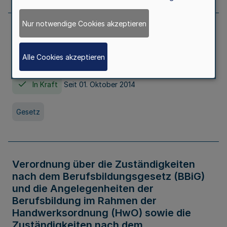
Nur notwendige Cookies akzeptieren
Gesetz über die Hochschulen des Landes
Nordrhein-Westfalen (Hochschulgesetz -
Alle Cookies akzeptieren
HG)
In Kraft
Seit 01. Oktober 2014
Gesetz
Verordnung über die Zuständigkeiten
nach dem Berufsbildungsgesetz (BBiG)
und die Angelegenheiten der
Berufsbildung im Rahmen der
Handwerksordnung (HwO) sowie die
Zuständigkeiten nach dem