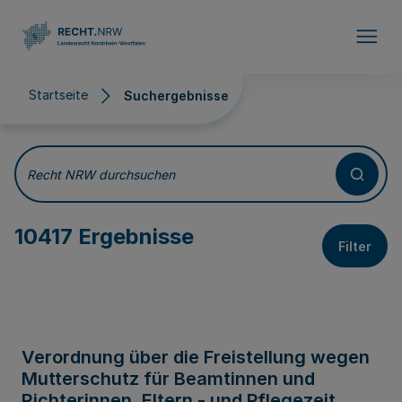
Direkt zum Inhalt
Startseite
Suchergebnisse
Suchergebnisse
Recht NRW durchsuchen
10417 Ergebnisse
Filter
Verordnung über die Freistellung wegen
Mutterschutz für Beamtinnen und
Richterinnen, Eltern - und Pflegezeit,