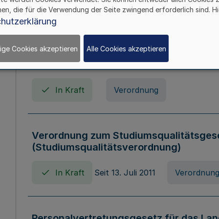
In Kraft
Seit 01. April 2008
Gesetz
hen, die für die Verwendung der Seite zwingend erforderlich sind. Hi
hutzerklärung
ige Cookies akzeptieren
Alle Cookies akzeptieren
Verordnung über Beihilfen in Geburts-, 
Todesfällen (Beihilfenverordnung NRW
In Kraft
Verordnung
Verordnung zum Studiumsqualitätsges
(Studiumsqualitätsverordnung)
In Kraft
Seit 13. Juli 2011
Verordnun
Personalvertretungsgesetz für das Lan