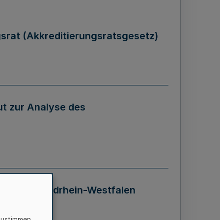
gsrat (Akkreditierungsratsgesetz)
tut zur Analyse des
 Landes Nordrhein-Westfalen
zustimmen,