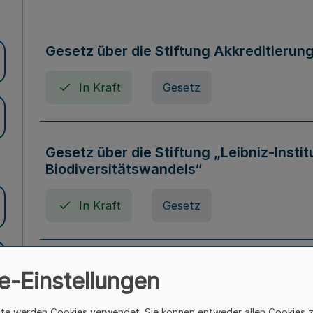
Gesetz über die Stiftung Akkreditierun
In Kraft
Gesetz
Gesetz über die Stiftung „Leibniz-Insti
Biodiversitätswandels“
In Kraft
Gesetz
Gesetz über die Kunsthochschulen des
e-Einstellungen
(Kunsthochschulgesetz - KunstHG)
ite werden Cookies verwendet. Sie können entweder allen Cookies 