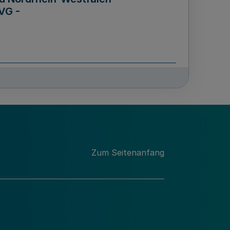
VG -
und Männern für das Land
lungsgesetz - LGG)
etz
Zum Seitenanfang
des für Wissenschaft
Nordrhein-Westfalen
nung