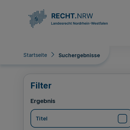
Direkt zum Inhalt
Startseite
Suchergebnisse
Suchergebnisse
Filter
Ergebnis
Titel