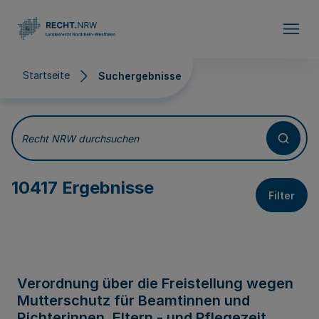
Direkt zum Inhalt
Startseite
Suchergebnisse
Suchergebnisse
Recht NRW durchsuchen
10417 Ergebnisse
Filter
Verordnung über die Freistellung wegen
Mutterschutz für Beamtinnen und
Richterinnen, Eltern - und Pflegezeit,