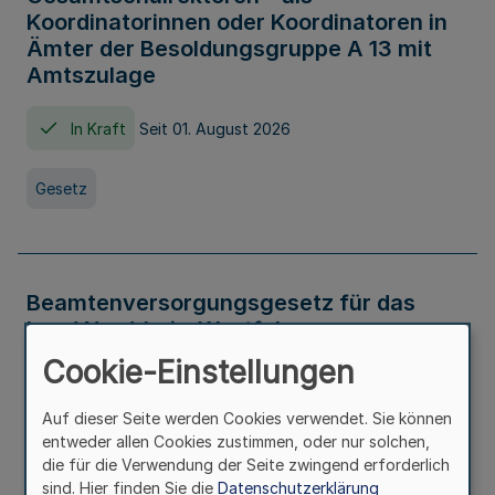
Koordinatorinnen oder Koordinatoren in
Ämter der Besoldungsgruppe A 13 mit
Amtszulage
In Kraft
Seit 01. August 2026
Gesetz
Beamtenversorgungsgesetz für das
Land Nordrhein-Westfalen
(Landesbeamtenversorgungsgesetz -
Cookie-Einstellungen
LBeamtVG NRW)
Auf dieser Seite werden Cookies verwendet. Sie können
In Kraft
Seit 01. Juli 2016
entweder allen Cookies zustimmen, oder nur solchen,
die für die Verwendung der Seite zwingend erforderlich
sind. Hier finden Sie die
Datenschutzerklärung