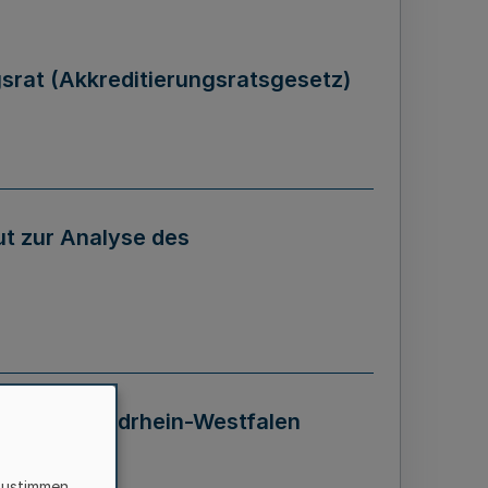
gsrat (Akkreditierungsratsgesetz)
tut zur Analyse des
 Landes Nordrhein-Westfalen
zustimmen,