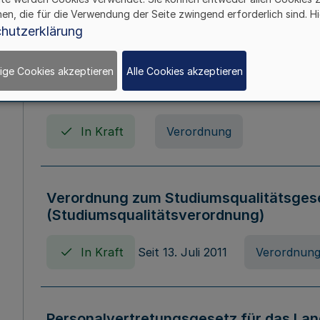
In Kraft
Seit 01. April 2008
Gesetz
hen, die für die Verwendung der Seite zwingend erforderlich sind. Hi
hutzerklärung
ige Cookies akzeptieren
Alle Cookies akzeptieren
Verordnung über Beihilfen in Geburts-, 
Todesfällen (Beihilfenverordnung NRW
In Kraft
Verordnung
Verordnung zum Studiumsqualitätsges
(Studiumsqualitätsverordnung)
In Kraft
Seit 13. Juli 2011
Verordnun
Personalvertretungsgesetz für das Lan