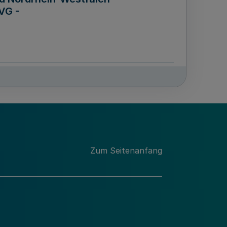
VG -
und Männern für das Land
lungsgesetz - LGG)
etz
Zum Seitenanfang
des für Wissenschaft
Nordrhein-Westfalen
nung