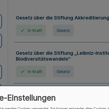
Gesetz über die Stiftung Akkreditierun
In Kraft
Gesetz
Gesetz über die Stiftung „Leibniz-Insti
Biodiversitätswandels“
In Kraft
Gesetz
Gesetz über die Kunsthochschulen des
e-Einstellungen
(Kunsthochschulgesetz - KunstHG)
ite werden Cookies verwendet. Sie können entweder allen Cookies 