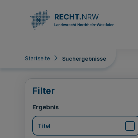
Direkt zum Inhalt
Startseite
Suchergebnisse
Suchergebnisse
Filter
Ergebnis
Titel