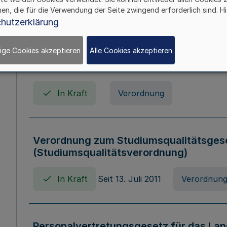
In Kraft
Seit 01. April 2008
Gesetz
hen, die für die Verwendung der Seite zwingend erforderlich sind. Hi
hutzerklärung
ige Cookies akzeptieren
Alle Cookies akzeptieren
Verordnung über Beihilfen in Geburts-, 
Todesfällen (Beihilfenverordnung NRW
In Kraft
Verordnung
Verordnung zum Studiumsqualitätsges
(Studiumsqualitätsverordnung)
In Kraft
Seit 13. Juli 2011
Verordnun
Personalvertretungsgesetz für das Lan