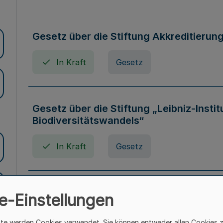
Gesetz über die Stiftung Akkreditierun
In Kraft
Gesetz
Gesetz über die Stiftung „Leibniz-Insti
Biodiversitätswandels“
In Kraft
Gesetz
Gesetz über die Kunsthochschulen des
e-Einstellungen
(Kunsthochschulgesetz - KunstHG)
ite werden Cookies verwendet. Sie können entweder allen Cookies 