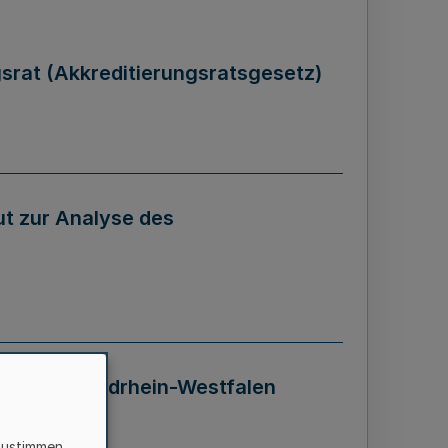
gsrat (Akkreditierungsratsgesetz)
tut zur Analyse des
 Landes Nordrhein-Westfalen
zustimmen,