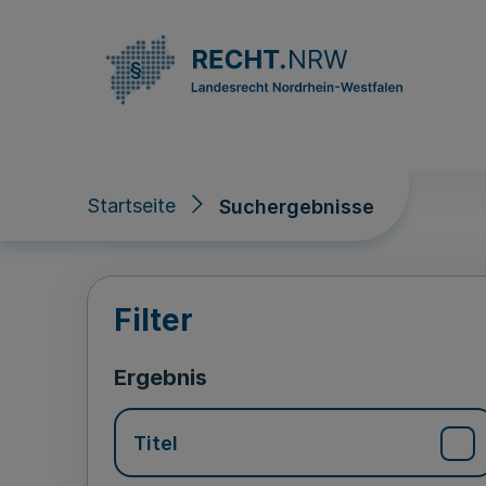
Direkt zum Inhalt
Startseite
Suchergebnisse
Suchergebnisse
Filter
Ergebnis
Titel