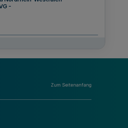
VG -
und Männern für das Land
lungsgesetz - LGG)
etz
Zum Seitenanfang
des für Wissenschaft
Nordrhein-Westfalen
nung