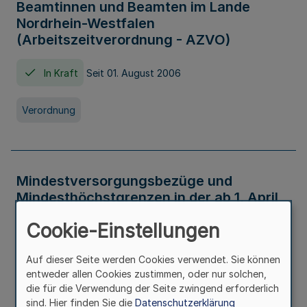
Beamtinnen und Beamten im Lande
Nordrhein-Westfalen
(Arbeitszeitverordnung - AZVO)
In Kraft
Seit 01. August 2006
Verordnung
Mindestversorgungsbezüge und
Mindesthöchstgrenzen in der ab 1. April
2026 maßgeblichen Höhe
Cookie-Einstellungen
In Kraft
Seit 31. Juli 2026
Auf dieser Seite werden Cookies verwendet. Sie können
entweder allen Cookies zustimmen, oder nur solchen,
Verwaltungsvorschrift
die für die Verwendung der Seite zwingend erforderlich
sind. Hier finden Sie die
Datenschutzerklärung