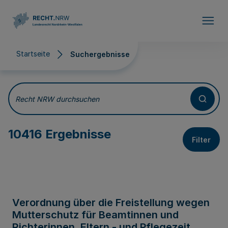
Direkt zum Inhalt
Startseite
Suchergebnisse
Suchergebnisse
Recht NRW durchsuchen
10416 Ergebnisse
Filter
Verordnung über die Freistellung wegen
Mutterschutz für Beamtinnen und
Richterinnen, Eltern - und Pflegezeit,