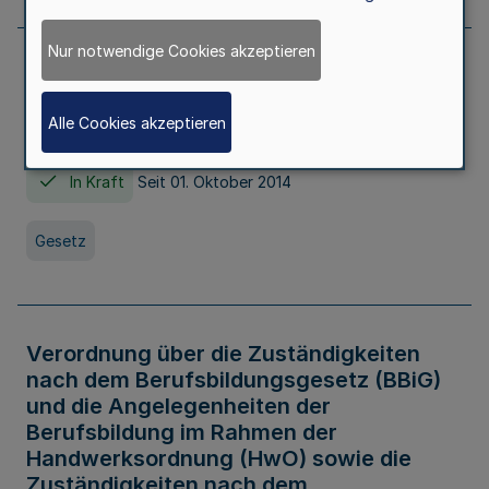
Nur notwendige Cookies akzeptieren
Gesetz über die Hochschulen des Landes
Nordrhein-Westfalen (Hochschulgesetz -
Alle Cookies akzeptieren
HG)
In Kraft
Seit 01. Oktober 2014
Gesetz
Verordnung über die Zuständigkeiten
nach dem Berufsbildungsgesetz (BBiG)
und die Angelegenheiten der
Berufsbildung im Rahmen der
Handwerksordnung (HwO) sowie die
Zuständigkeiten nach dem