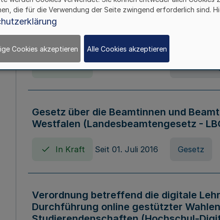
hen, die für die Verwendung der Seite zwingend erforderlich sind. Hi
Verordnung über die Wirtschaftsführu
hutzerklärung
Nordrhein-Westfalen (Hochschulwirtsc
HWFVO)
ige Cookies akzeptieren
Alle Cookies akzeptieren
In Kraft
Seit 11. Juli 2007
Verordnun
Gesetz über die Beamtinnen und Beamt
Westfalen (Landesbeamtengesetz - L
In Kraft
Seit 01. Juli 2016
Gesetz
Verordnung betreffend die digitale Leh
Durchführung online gestützter Wahlen
Studierendenschaften (Hochschul-Digi