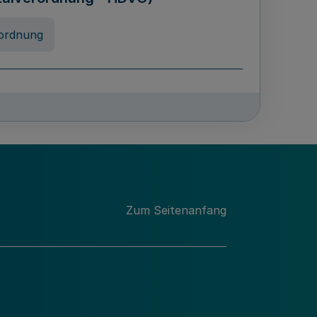
ordnung
rreneigenschaft und
schulen des Landes Nordrhein-
ng
Zum Seitenanfang
chschulabgaben
-VO)
nung