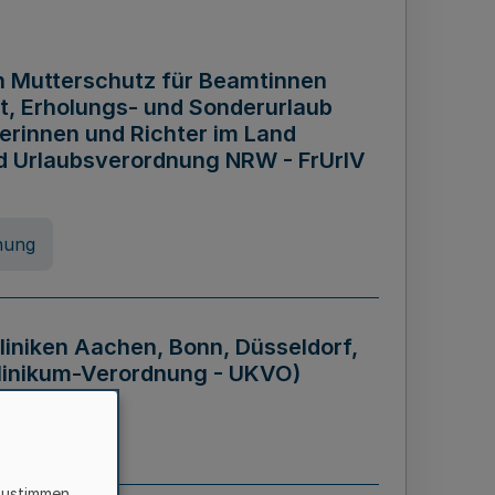
n Mutterschutz für Beamtinnen
it, Erholungs- und Sonderurlaub
rinnen und Richter im Land
nd Urlaubsverordnung NRW - FrUrlV
nung
liniken Aachen, Bonn, Düsseldorf,
klinikum-Verordnung - UKVO)
nung
zustimmen,