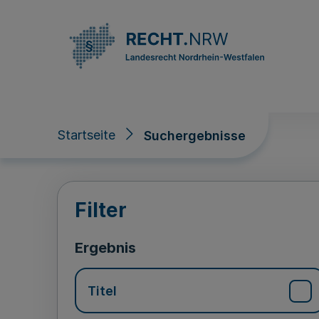
Direkt zum Inhalt
Startseite
Suchergebnisse
Suchergebnisse
Filter
Ergebnis
Titel