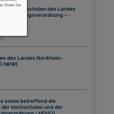
er finden Sie
ng der Hochschulen des Landes
haftsführungsverordnung – -
g
en des Landes Nordrhein-
BG NRW)
re sowie betreffend die
 der Hochschulen und der
talverordnung - HDVO)