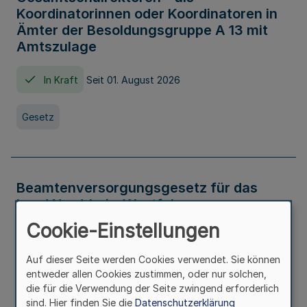
Koordinatorinnen oder Koordinatoren in
Ämter der Besoldungsgruppe A 13 mit
Amtszulage
In Kraft
Seit 01. August 2026
Gesetz
Beamtenversorgungsgesetz für das
Land Nordrhein-Westfalen
(Landesbeamtenversorgungsgesetz -
Cookie-Einstellungen
LBeamtVG NRW)
Auf dieser Seite werden Cookies verwendet. Sie können
In Kraft
Seit 01. Juli 2016
entweder allen Cookies zustimmen, oder nur solchen,
die für die Verwendung der Seite zwingend erforderlich
sind. Hier finden Sie die
Datenschutzerklärung