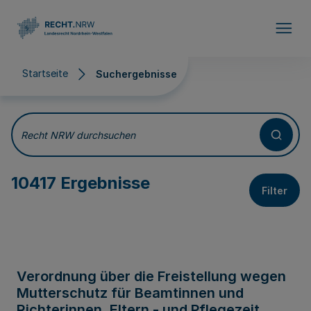
Direkt zum Inhalt
Startseite
Suchergebnisse
Suchergebnisse
Recht NRW durchsuchen
10417 Ergebnisse
Filter
Verordnung über die Freistellung wegen
Mutterschutz für Beamtinnen und
Richterinnen, Eltern - und Pflegezeit,