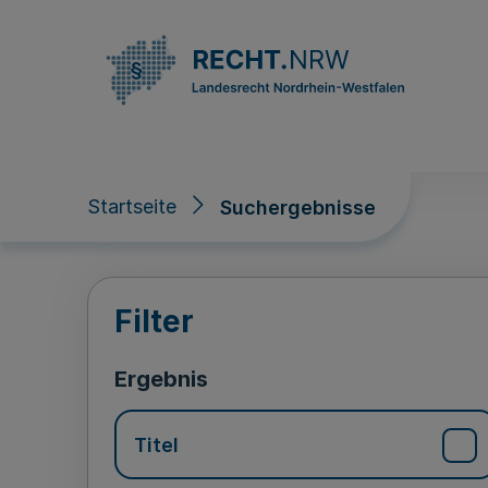
Direkt zum Inhalt
Startseite
Suchergebnisse
Suchergebnisse
Filter
Ergebnis
Titel