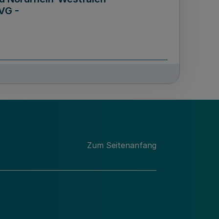
VG -
und Männern für das Land
lungsgesetz - LGG)
etz
Zum Seitenanfang
des für Wissenschaft
Nordrhein-Westfalen
nung