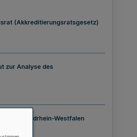
gsrat (Akkreditierungsratsgesetz)
tut zur Analyse des
 Landes Nordrhein-Westfalen
zustimmen,