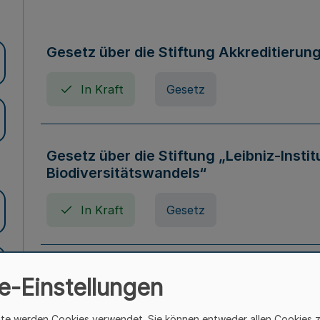
Gesetz über die Stiftung Akkreditierun
In Kraft
Gesetz
Gesetz über die Stiftung „Leibniz-Insti
Biodiversitätswandels“
In Kraft
Gesetz
Gesetz über die Kunsthochschulen des
e-Einstellungen
(Kunsthochschulgesetz - KunstHG)
ite werden Cookies verwendet. Sie können entweder allen Cookies 