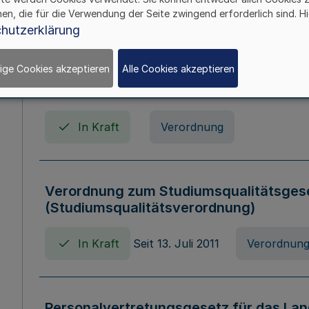
In Kraft
Seit 01. April 2008
Gesetz
hen, die für die Verwendung der Seite zwingend erforderlich sind. Hi
hutzerklärung
ige Cookies akzeptieren
Alle Cookies akzeptieren
Verordnung über Beihilfen in Geburts-, 
Todesfällen (Beihilfenverordnung NRW
In Kraft
Verordnung
Verordnung zum Studiumsqualitätsges
(Studiumsqualitätsverordnung)
In Kraft
Seit 13. Juli 2011
Verordnun
Personalvertretungsgesetz für das Lan