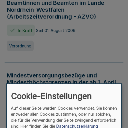
Beamtinnen und Beamten im Lande
Nordrhein-Westfalen
(Arbeitszeitverordnung - AZVO)
In Kraft
Seit 01. August 2006
Verordnung
Mindestversorgungsbezüge und
Mindesthöchstgrenzen in der ab 1. April
2026 maßgeblichen Höhe
Cookie-Einstellungen
In Kraft
Seit 31. Juli 2026
Auf dieser Seite werden Cookies verwendet. Sie können
entweder allen Cookies zustimmen, oder nur solchen,
Verwaltungsvorschrift
die für die Verwendung der Seite zwingend erforderlich
sind. Hier finden Sie die
Datenschutzerklärung