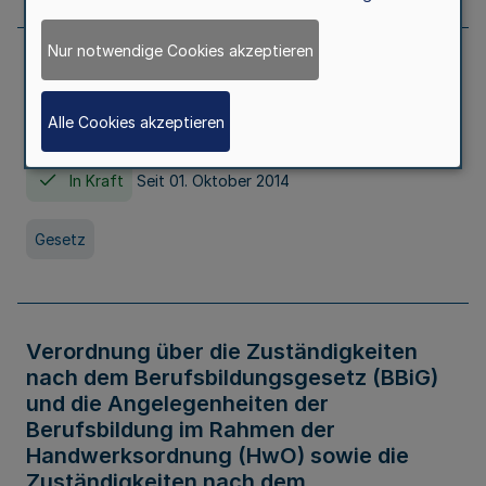
Nur notwendige Cookies akzeptieren
Gesetz über die Hochschulen des Landes
Nordrhein-Westfalen (Hochschulgesetz -
Alle Cookies akzeptieren
HG)
In Kraft
Seit 01. Oktober 2014
Gesetz
Verordnung über die Zuständigkeiten
nach dem Berufsbildungsgesetz (BBiG)
und die Angelegenheiten der
Berufsbildung im Rahmen der
Handwerksordnung (HwO) sowie die
Zuständigkeiten nach dem