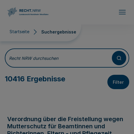
Direkt zum Inhalt
Startseite
Suchergebnisse
Suchergebnisse
Recht NRW durchsuchen
10416 Ergebnisse
Filter
Verordnung über die Freistellung wegen
Mutterschutz für Beamtinnen und
Richterinnen, Eltern - und Pflegezeit,