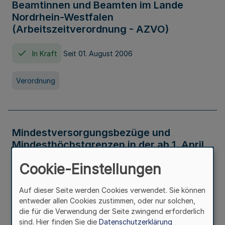
Beamtinnen und Beamten im Lande
Nordrhein-Westfalen
(Arbeitszeitverordnung - AZVO)
In Kraft
Seit 01. August 2006
Verordnung
Mindestversorgungsbezüge und
Mindesthöchstgrenzen in der ab 1. April
2026 maßgeblichen Höhe
Cookie-Einstellungen
In Kraft
Seit 31. Juli 2026
Auf dieser Seite werden Cookies verwendet. Sie können
entweder allen Cookies zustimmen, oder nur solchen,
Verwaltungsvorschrift
die für die Verwendung der Seite zwingend erforderlich
sind. Hier finden Sie die
Datenschutzerklärung