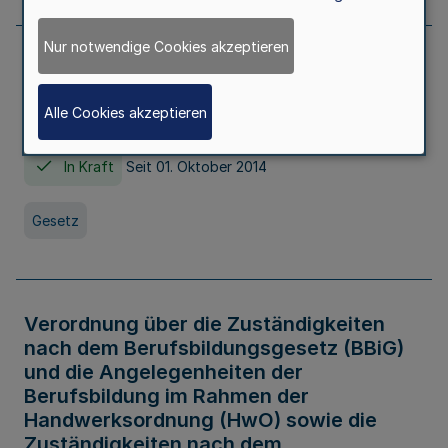
Nur notwendige Cookies akzeptieren
Gesetz über die Hochschulen des Landes
Nordrhein-Westfalen (Hochschulgesetz -
Alle Cookies akzeptieren
HG)
In Kraft
Seit 01. Oktober 2014
Gesetz
Verordnung über die Zuständigkeiten
nach dem Berufsbildungsgesetz (BBiG)
und die Angelegenheiten der
Berufsbildung im Rahmen der
Handwerksordnung (HwO) sowie die
Zuständigkeiten nach dem