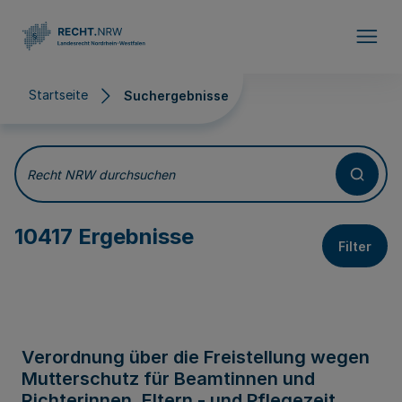
Direkt zum Inhalt
Startseite
Suchergebnisse
Suchergebnisse
Recht NRW durchsuchen
10417 Ergebnisse
Filter
Verordnung über die Freistellung wegen
Mutterschutz für Beamtinnen und
Richterinnen, Eltern - und Pflegezeit,