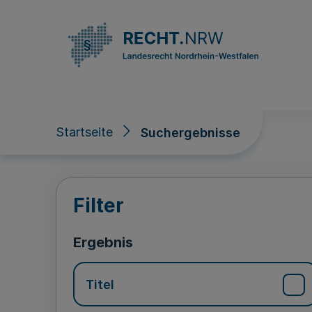
Direkt zum Inhalt
Startseite
Suchergebnisse
Suchergebnisse
Filter
Ergebnis
Titel