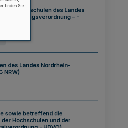
er finden Sie
ng der Hochschulen des Landes
haftsführungsverordnung – -
g
en des Landes Nordrhein-
BG NRW)
re sowie betreffend die
 der Hochschulen und der
talverordnung - HDVO)