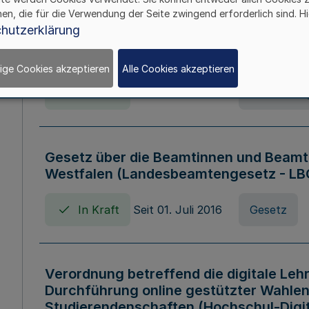
hen, die für die Verwendung der Seite zwingend erforderlich sind. Hi
Verordnung über die Wirtschaftsführu
hutzerklärung
Nordrhein-Westfalen (Hochschulwirtsc
HWFVO)
ige Cookies akzeptieren
Alle Cookies akzeptieren
In Kraft
Seit 11. Juli 2007
Verordnun
Gesetz über die Beamtinnen und Beamt
Westfalen (Landesbeamtengesetz - L
In Kraft
Seit 01. Juli 2016
Gesetz
Verordnung betreffend die digitale Leh
Durchführung online gestützter Wahlen
Studierendenschaften (Hochschul-Digi