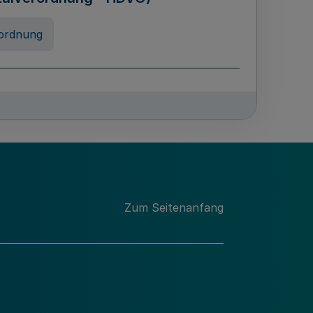
ordnung
chschulabgaben
-VO)
nung
Zum Seitenanfang
 Landes Nordrhein-Westfalen