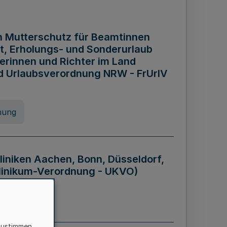
n Mutterschutz für Beamtinnen
it, Erholungs- und Sonderurlaub
rinnen und Richter im Land
nd Urlaubsverordnung NRW - FrUrlV
nung
liniken Aachen, Bonn, Düsseldorf,
klinikum-Verordnung - UKVO)
nung
zustimmen,