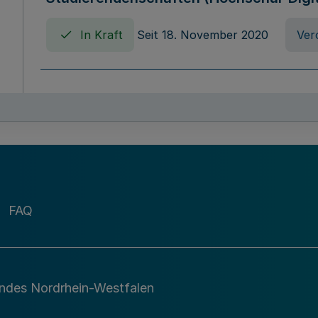
In Kraft
Seit 18. November 2020
Ver
Verordnung über die Erhebung von Ho
(Hochschulabgabenverordnung - HAbg
In Kraft
Seit 26. August 2015
Verord
FAQ
Gesetz über die Kunsthochschulen des
(Kunsthochschulgesetz - KunstHG)
In Kraft
Seit 01. April 2008
Gesetz
andes Nordrhein-Westfalen