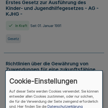
Erstes Gesetz zur Ausführung des
Kinder- und Jugendhilfegesetzes - AG -
KJHG -
In Kraft
Seit 01. Januar 1991
Gesetz
Richtlinien über die Gewährung von
Zuwendungen für eine zukunftsfähige
und nachhaltige Abwasserbeseitigung in
Cookie-Einstellungen
Nordrhein-Westfalen
Auf dieser Seite werden Cookies verwendet. Sie können
In Kraft
entweder allen Cookies zustimmen, oder nur solchen,
die für die Verwendung der Seite zwingend erforderlich
Verwaltungsvorschrift
sind. Hier finden Sie die
Datenschutzerklärung