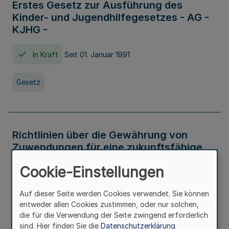
Erstes Gesetz zur Ausführung des
Kinder- und Jugendhilfegesetzes - AG -
KJHG -
In Kraft
Seit 01. Januar 1991
Gesetz
Richtlinien über die Gewährung von
Zuwendungen für eine zukunftsfähige
und nachhaltige Abwasserbeseitigung in
Cookie-Einstellungen
Nordrhein-Westfalen
Auf dieser Seite werden Cookies verwendet. Sie können
In Kraft
entweder allen Cookies zustimmen, oder nur solchen,
die für die Verwendung der Seite zwingend erforderlich
Verwaltungsvorschrift
sind. Hier finden Sie die
Datenschutzerklärung