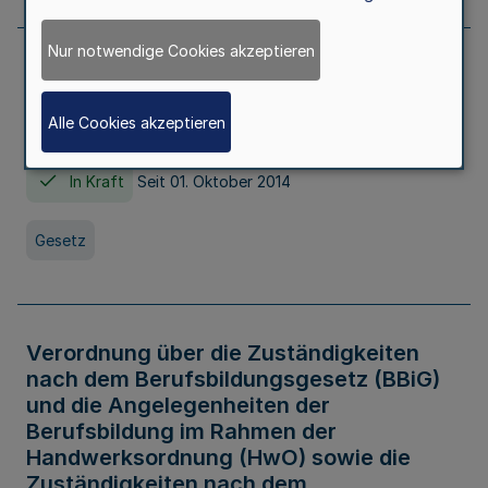
Nur notwendige Cookies akzeptieren
Gesetz über die Hochschulen des Landes
Nordrhein-Westfalen (Hochschulgesetz -
Alle Cookies akzeptieren
HG)
In Kraft
Seit 01. Oktober 2014
Gesetz
Verordnung über die Zuständigkeiten
nach dem Berufsbildungsgesetz (BBiG)
und die Angelegenheiten der
Berufsbildung im Rahmen der
Handwerksordnung (HwO) sowie die
Zuständigkeiten nach dem