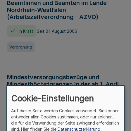
Beamtinnen und Beamten im Lande
Nordrhein-Westfalen
(Arbeitszeitverordnung - AZVO)
In Kraft
Seit 01. August 2006
Verordnung
Mindestversorgungsbezüge und
Mindesthöchstgrenzen in der ab 1. April
2026 maßgeblichen Höhe
Cookie-Einstellungen
In Kraft
Seit 31. Juli 2026
Auf dieser Seite werden Cookies verwendet. Sie können
entweder allen Cookies zustimmen, oder nur solchen,
Verwaltungsvorschrift
die für die Verwendung der Seite zwingend erforderlich
sind. Hier finden Sie die
Datenschutzerklärung