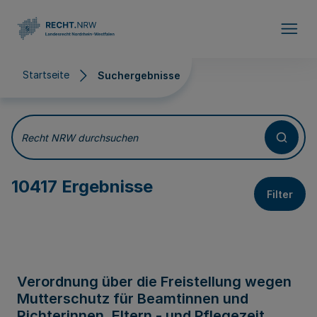
Direkt zum Inhalt
Startseite
Suchergebnisse
Suchergebnisse
Recht NRW durchsuchen
10417 Ergebnisse
Filter
Verordnung über die Freistellung wegen
Mutterschutz für Beamtinnen und
Richterinnen, Eltern - und Pflegezeit,